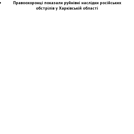
Правоохоронці показали руйнівні наслідки російських
обстрілів у Харківській області
Новости Украины: события, политика, экономика, общество, в мире
© Dozor.UA
© 2006—2022 Медиагруппа «Дозоры»