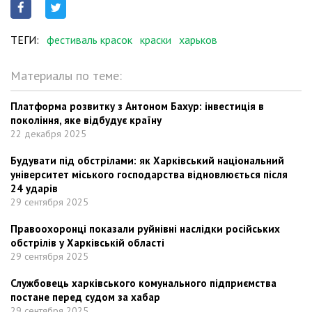
ТЕГИ:
фестиваль красок
краски
харьков
Материалы по теме:
Платформа розвитку з Антоном Бахур: інвестиція в
покоління, яке відбудує країну
22 декабря 2025
Будувати під обстрілами: як Харківський національний
університет міського господарства відновлюється після
24 ударів
29 сентября 2025
Правоохоронці показали руйнівні наслідки російських
обстрілів у Харківській області
29 сентября 2025
Службовець харківського комунального підприємства
постане перед судом за хабар
29 сентября 2025