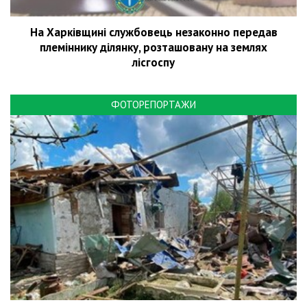
На Харківщині службовець незаконно передав
племіннику ділянку, розташовану на землях
лісгоспу
ФОТОРЕПОРТАЖИ