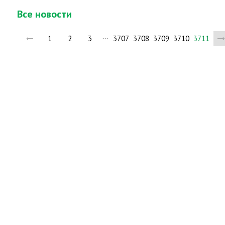
Все новости
…
1
2
3
3707
3708
3709
3710
3711