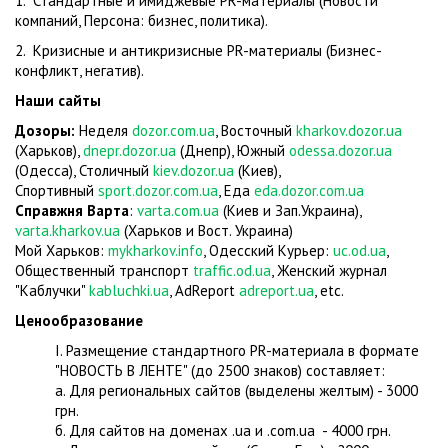
1. Стандартные и имиджевые PR-материалы (Новости
компаний, Персона: бизнес, политика).
2. Кризисные и антикризисные PR-материалы (Бизнес-
конфликт, негатив).
Наши сайты
Дозоры:
Неделя
dozor.com.ua
, Восточный
kharkov.dozor.ua
(Харьков),
dnepr.dozor.ua
(Днепр), Южный
odessa.dozor.ua
(Одесса), Столичный
kiev.dozor.ua
(Киев),
Спортивный
sport.dozor.com.ua
, Еда
eda.dozor.com.ua
Справжня Варта
:
varta.com.ua
(Киев и Зап.Украина),
varta.kharkov.ua
(Харьков и Вост. Украина)
Мой Харьков:
mykharkov.info
, Одесский Курьер:
uc.od.ua
,
Общественный транспорт
traffic.od.ua
, Женский журнал
"Каблучки"
kabluchki.ua
, AdReport
adreport.ua
, etc.
Ценообразование
I. Размещение стандартного PR-материала в формате
"НОВОСТЬ В ЛЕНТЕ" (до 2500 знаков) составляет:
а. Для региональных сайтов (выделены желтым) - 3000
грн.
б. Для сайтов на доменах .ua и .com.ua - 4000 грн.