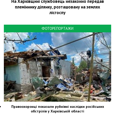
На Харківщині службовець незаконно передав
племіннику ділянку, розташовану на землях
лісгоспу
ФОТОРЕПОРТАЖИ
Правоохоронці показали руйнівні наслідки російських
обстрілів у Харківській області