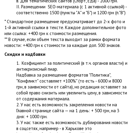
в. Для тематических сайтов (Спорт, Еда) - 2000 грн.
II. Размещении SEO-материала (с 1 активной ссылкой) -
соответственно 1500 (пункты "А" и "Б") и 1200 грн (п."В")
* Стандартное размещение предусматривает до 2-х фото и
1-й активной ссылки в тексте. Каждое дополнительное фото
или ссылка: +400 грн к стоимости размещения.
** В случае, если объем текста выходит за рамки формата
новости: +400 грн к стоимости за каждые доп. 500 знаков.
Скидки и надбавки
1. Коэфициент за политический (в т.ч. органов власти) и
антикризисный пиар.
Надбавка за размещение форматов "Политика",
"Конфликт" составляет +100%" (то есть - 6000 и 8000
грн, в заивисмости от сайта), но редакция оставляет за
собой право снизить или увеличить цену, в зависимости
от содержания материала.
2. У нас есть возможность закрепления новости на
Главной странице сайта — на 1 день: + 500 грн, на 3
дня: + 1000 грн.
3. У нас также есть возможность дублирования новости
в соцсетях, например - в Харькове это