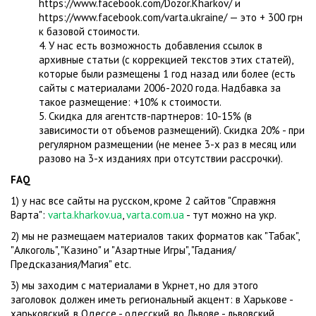
https://www.facebook.com/Dozor.Kharkov/ и
https://www.facebook.com/varta.ukraine/ — это + 300 грн
к базовой стоимости.
4. У нас есть возможность добавления ссылок в
архивные статьи (с коррекцией текстов этих статей),
которые были размещены 1 год назад или более (есть
сайты с материалами 2006-2020 года. Надбавка за
такое размещение: +10% к стоимости.
5. Скидка для агентств-партнеров: 10-15% (в
зависимости от объемов размещений). Скидка 20% - при
регулярном размещении (не менее 3-х раз в месяц или
разово на 3-х изданиях при отсутствии рассрочки).
FAQ
1) у нас все сайты на русском, кроме 2 сайтов "Справжня
Варта":
varta.kharkov.ua
,
varta.com.ua
- тут можно на укр.
2) мы не размещаем материалов таких форматов как "Табак",
"Алкоголь", "Казино" и "Азартные Игры", "Гадания/
Предсказания/Магия" etc.
3) мы заходим с материалами в Укрнет, но для этого
заголовок должен иметь региональный акцент: в Харькове -
харьковский, в Одессе - одесский, во Львове - львовский