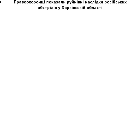
Правоохоронці показали руйнівні наслідки російських
обстрілів у Харківській області
Новости Украины: события, политика, экономика, общество, в мире
© Dozor.UA
© 2006—2022 Медиагруппа «Дозоры»
Мы в социальных сетях: