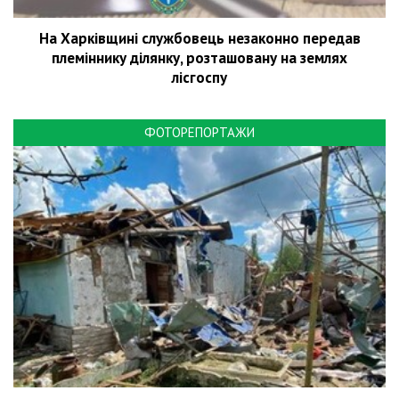
На Харківщині службовець незаконно передав
племіннику ділянку, розташовану на землях
лісгоспу
ФОТОРЕПОРТАЖИ