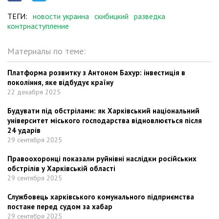
ТЕГИ:
новости украина
скибицкий
разведка
контрнаступление
Материалы по теме:
Платформа розвитку з Антоном Бахур: інвестиція в
покоління, яке відбудує країну
22 декабря 2025
Будувати під обстрілами: як Харківський національний
університет міського господарства відновлюється після
24 ударів
29 сентября 2025
Правоохоронці показали руйнівні наслідки російських
обстрілів у Харківській області
29 сентября 2025
Службовець харківського комунального підприємства
постане перед судом за хабар
29 сентября 2025