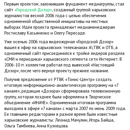
Первым проектом, заложившим фундамент медиагруппы, стал
сайт
«Городской Дозор»
, созданный группой харьковских
журналистов весной 2006 года с целью обеспечения
одноименной общественной инициативы на местных
выборах. Идея проекта принадлежит медиаменеджерам
Ростиславу Касьяненко и Олегу Пересаде.
Уже осенью 2006 года видеожурнал «Городской Дозор»
вышел в эфир на харьковских телеканалах А\ТВК и ОТБ, а
одноименный сайт присоединился к тройке лидеров раздела
«СМИ и периодика» харьковского сегмента сети Интернет. В
2006-10 гг. коллектив работал под вывеской «Настоящий
Дозор», после чего вернул проекту прежнее название.
Получив предложение от РТВК «Тонис-Центр» создать
итоговую информационно-аналитическую программу на «7
канале», редакция «Дозора» сформировала телевизионную
группу, которая позднее была оформлена в Творческое
объединение «ИНАЧЕ». Одноименная итоговая программа
выходила в эфире «7 канала» с марта 2007 по июнь 2009 года.
Ее главными редакторами в разное время были известные
харьковские журналисты: Леонид Мачулин, Игорь Байша,
Ольга Тамбиева, Анна Кузнецова.