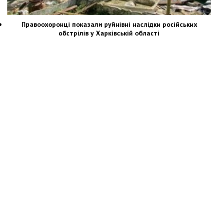
Правоохоронці показали руйнівні наслідки російських
обстрілів у Харківській області
Новости Украины: события, политика, экономика, общество, в мире