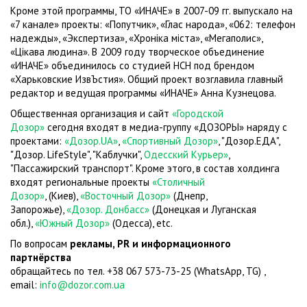
Кроме этой программы, ТО «ИНАЧЕ» в 2007-09 гг. выпускало на
«7 канале» проекты: «Попутчик», «Глас народа», «062: телефон
надежды», «Экспертиза», «Хронiка мiста», «Мегаполис»,
«Цiкава людина». В 2009 году творческое объединение
«ИНАЧЕ» объединилось со студией НСН под брендом
«Харьковские ИзвЪстия». Общий проект возглавила главный
редактор и ведущая программы «ИНАЧЕ» Анна Кузнецова.
Общественная организация и сайт
«Городской
Дозор»
сегодня входят в медиа-группу «ДОЗОРЫ» наряду с
проектами:
«Дозор.UA»
,
«Спортивный Дозор»
, "Дозор.ЕДА",
"Дозор. LifeStyle", "Каблучки",
Одесский Курьер»
,
"Пассажирский транспорт". Кроме этого, в состав холдинга
входят региональные проекты
«Столичный
Дозор»
, (Киев),
«Восточный Дозор»
(Днепр,
Запорожье),
«Дозор. Донбасс»
(Донецкая и Луганская
обл.),
«Южный Дозор»
(Одесса), etc.
По вопросам
рекламы, PR и информационного
партнёрства
обращайтесь по тел. +38 067 573-73-25 (WhatsApp, TG) ,
email:
info@dozor.com.ua