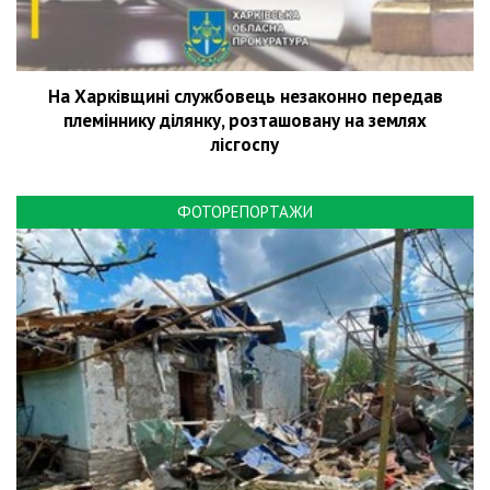
На Харківщині службовець незаконно передав
племіннику ділянку, розташовану на землях
лісгоспу
ФОТОРЕПОРТАЖИ