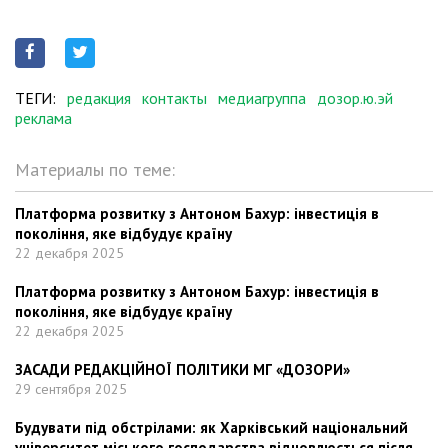
ТЕГИ:
редакция
контакты
медиагруппа
дозор.ю.эй
реклама
Материалы по теме:
Платформа розвитку з Антоном Бахур: інвестиція в
покоління, яке відбудує країну
22 декабря 2025
Платформа розвитку з Антоном Бахур: інвестиція в
покоління, яке відбудує країну
22 декабря 2025
ЗАСАДИ РЕДАКЦІЙНОЇ ПОЛІТИКИ МГ «ДОЗОРИ»
29 сентября 2025
Будувати під обстрілами: як Харківський національний
університет міського господарства відновлюється після