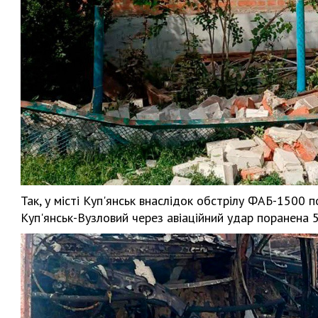
Так, у місті Куп'янськ внаслідок обстрілу ФАБ-1500 
Куп'янськ-Вузловий через авіаційний удар поранена 