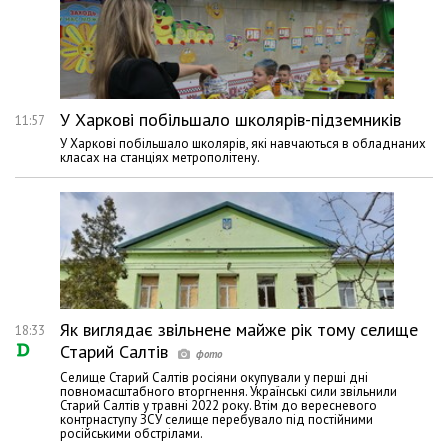
У Харкові побільшало школярів-підземників
11:57
У Харкові побільшало школярів, які навчаються в обладнаних
класах на станціях метрополітену.
Як виглядає звільнене майже рік тому селище
18:33
Старий Салтів
Селище Старий Салтів росіяни окупували у перші дні
повномасштабного вторгнення. Українські сили звільнили
Старий Салтів у травні 2022 року. Втім до вересневого
контрнаступу ЗСУ селище перебувало під постійними
російськими обстрілами.