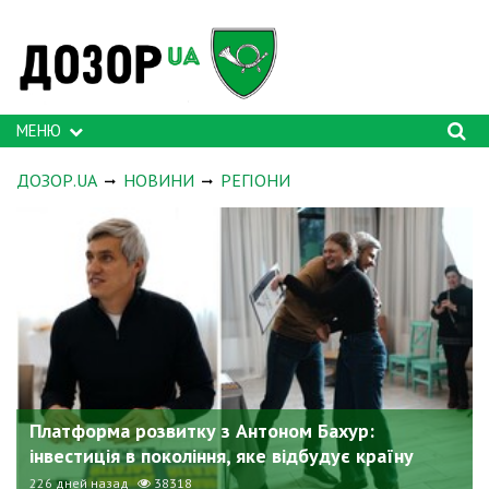
МЕНЮ
ДОЗОР.UA
НОВИНИ
РЕГІОНИ
Платформа розвитку з Антоном Бахур:
інвестиція в покоління, яке відбудує країну
226 дней назад
38318