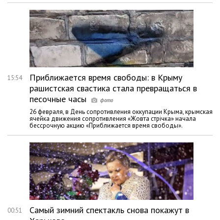
Приближается время свободы: в Крыму
15:54
рашистская свастика стала превращаться в
песочные часы
26 февраля, в День сопротивления оккупации Крыма, крымская
ячейка движения сопротивления «Жовта стрічка» начала
бессрочную акцию «Приближается время свободы».
Самый зимний спектакль снова покажут в
00:51