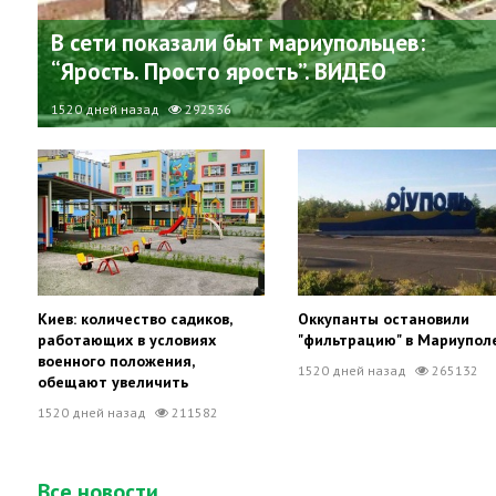
В сети показали быт мариупольцев:
“Ярость. Просто ярость”. ВИДЕО
1520 дней назад
292536
Киев: количество садиков,
Оккупанты остановили
работающих в условиях
"фильтрацию" в Мариупол
военного положения,
1520 дней назад
265132
обещают увеличить
1520 дней назад
211582
Все новости