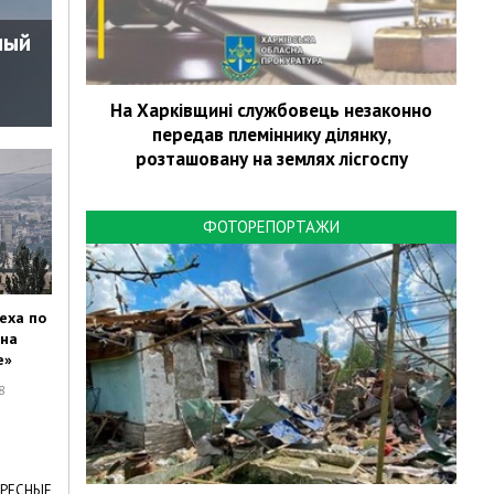
ный
На Харківщині службовець незаконно
передав племіннику ділянку,
розташовану на землях лісгоспу
ФОТОРЕПОРТАЖИ
еха по
 на
е»
8
ЕРЕСНЫЕ