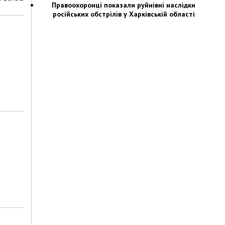
Правоохоронці показали руйнівні наслідки
російських обстрілів у Харківській області