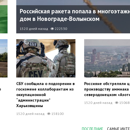
Российская ракета попала в многоэтаж
дом в Новограде-Волынском
1520 дней назад
222530
СБУ сообщила о подозрении в
Россияне обстреляли ц
е
госизмене коллаборантам из
производству аммиака
оккупационной
северодонецком «Азот
“администрации”
1520 дней назад
15068
Харьковщины
1520 дней назад
158100
ПОСЛЕДНИЕ
САМЫЕ ИНТ