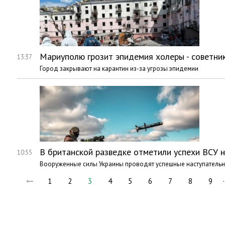
Мариуполю грозит эпидемия холеры - советни
13:37
Город закрывают на карантин из-за угрозы эпидемии
В британской разведке отметили успехи ВСУ 
10:55
Вооруженные силы Украины проводят успешные наступательн
1
2
3
4
5
6
7
8
9