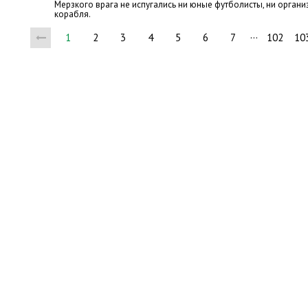
Мерзкого врага не испугались ни юные футболисты, ни органи
корабля.
…
1
2
3
4
5
6
7
102
10
Но
Мы в социальных сетях: