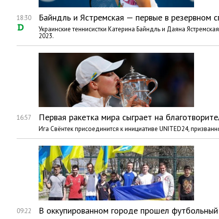
Байндль и Ястремская — первые в резервном с
18:30
Украинские теннисистки Катерина Байндль и Даяна Ястремская
2023.
Первая ракетка мира сыграет на благотворит
16:57
Ига Свёнтек присоединится к инициативе UNITED24, призванн
В оккупированном городе прошел футбольный
09:22