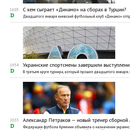
С кем сыграет «Динамо» на сборах в Турции?
16:03
Двадцатого января киевский футбольный клуб «Динамо» отпр
Украинские спортсмены завершили выступления
19:54
В третьем круге турнира, который прошел двадцатого января, 
Александр Петраков — новый тренер сборной
20:33
Федерация футбола Армении объявила о назначении украинск