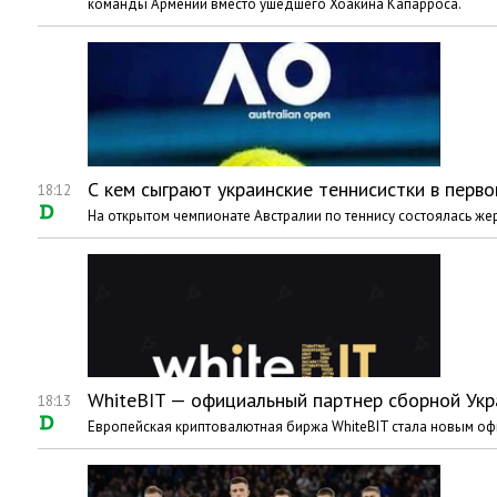
команды Армении вместо ушедшего Хоакина Капарроса.
С кем сыграют украинские теннисистки в перво
18:12
На открытом чемпионате Австралии по теннису состоялась жер
WhiteBIT — официальный партнер сборной Укр
18:13
Европейская криптовалютная биржа WhiteBIT стала новым о