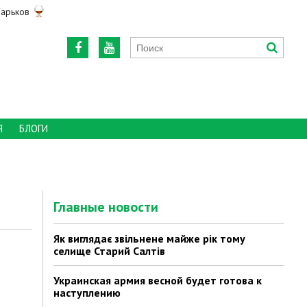
арьков
Я
БЛОГИ
Главные новости
Як виглядає звільнене майже рік тому
селище Старий Салтів
Украинская армия весной будет готова к
наступлению