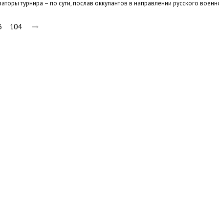
заторы турнира – по сути, послав оккупантов в направлении русского военн
3
104
вини
Події
Особистості
Фото
Реклама
Редакція
Б
Новости Украины: события, политика, экономика, общество, в мире
© Dozor.UA
© 2006—2022 Медиагруппа «Дозоры»