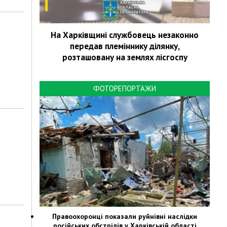
На Харківщині службовець незаконно
передав племіннику ділянку,
розташовану на землях лісгоспу
ФОТОРЕПОРТАЖИ
Правоохоронці показали руйнівні наслідки
російських обстрілів у Харківській області