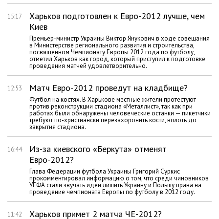
Харьков подготовлен к Евро-2012 лучше, чем
15:17
Киев
Премьер-министр Украины Виктор Янукович в ходе совещания
в Министерстве регионального развития и строительства,
посвященном Чемпионату Европы 2012 года по футболу,
отметил Харьков как город, который приступил к подготовке
проведения матчей удовлетворительно.
Матч Евро-2012 проведут на кладбище?
12:53
Футбол на костях. В Харькове местные жители протестуют
против реконструкции стадиона «Металлист», так как при
работах были обнаружены человеческие останки — пикетчики
требуют по-христиански перезахоронить кости, вплоть до
закрытия стадиона.
Из-за киевского «Беркута» отменят
16:44
Евро-2012?
Глава Федерации футбола Украины Григорий Суркис
прокомментировал информацию о том, что среди чиновников
УЕФА стали звучать идеи лишить Украину и Польшу права на
проведение чемпионата Европы по футболу в 2012 году.
Харьков примет 2 матча ЧЕ-2012?
11:42