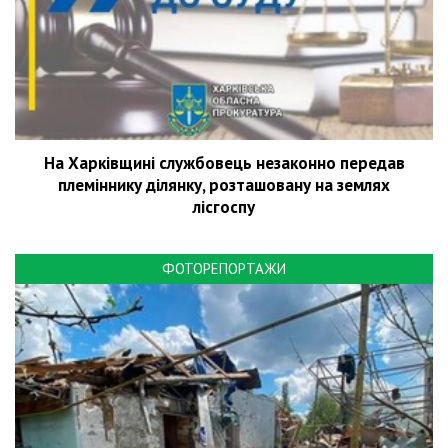
На Харківщині службовець незаконно передав
племіннику ділянку, розташовану на землях
лісгоспу
ФОТОРЕПОРТАЖИ