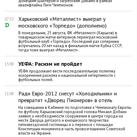
донецким Шахтером и загребским Динамо в рамках
квалифлайна Лиги Чемпионов.
Харьковский «Металлист» выиграл у
07:52
московского «Торпедо» (дополнено)
В понедельник, 25 августа, ФК «Металлист» (Харьков) в
товарищеском матче ветеранов переиграл московский
футбольный клуб «Торпедо». Последний раз соперники
встречались 20 лет назад в финальном матче Кубка СССР,
тогда тоже выиграл «Металлист».
УЕФА: Расизм не пройдет
15:08
УЕФА продолжает вести последовательную политику
искоренения расизма и национальной нетерпимости с
футбольных полей.
Ради Евро-2012 снесут «Холодильник» и
11:08
превратят «Дворец Пионеров» в отель
На совещании в Кабмине по подготовке к Чемпионату Европы
по футболу Харьковский городской голова Михаил Добкин
заявил о необходимости сооружения в центре города на
месте Дворца детского и юношеского творчества
пятизвездочной гостиницы и о переносе с площади
Конституции монумента в часть провозглашения Советской
власти на Украине.