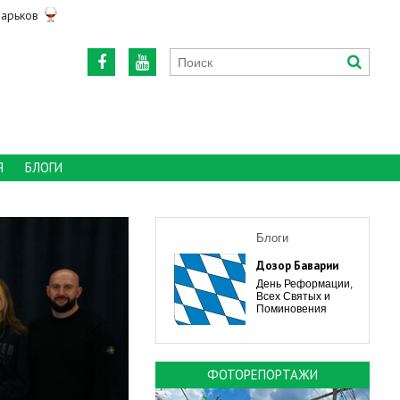
арьков
Я
БЛОГИ
Блоги
Дозор Баварии
День Реформации,
Всех Святых и
Поминовения
ФОТОРЕПОРТАЖИ