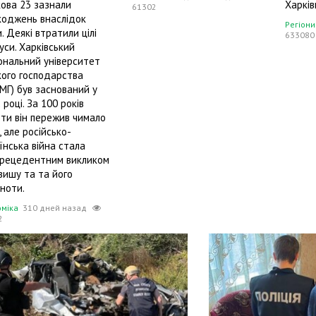
ова 23 зазнали
Харкі
61302
оджень внаслідок
Регіони
и. Деякі втратили цілі
633080
уси. Харківський
ональний університет
кого господарства
МГ) був заснований у
 році. За 100 років
ти він пережив чимало
, але російсько-
їнська війна стала
прецедентним викликом
вишу та та його
ьноти.
оміка
310 дней назад
2