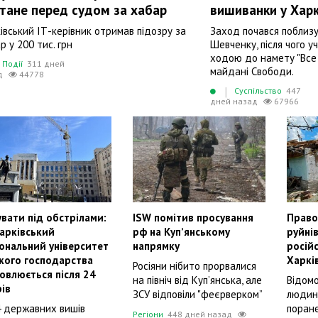
тане перед судом за хабар
вишиванки у Харк
івський ІТ-керівник отримав підозру за
Заход почався поблизу
р у 200 тис. грн
Шевченку, після чого 
ходою до намету "Все 
Події
311 дней
майдані Свободи.
д
44778
|
Суспільство
447
дней назад
67966
вати під обстрілами:
ISW помітив просування
Право
Харківський
рф на Купʼянському
руйнів
ональний університет
напрямку
російс
ького господарства
Харкі
Росіяни нібито прорвалися
овлюється після 24
на північ від Куп’янська, але
Відомо
ів
ЗСУ відповіли "феєрверком”
людин
4 державних вишів
поран
Регіони
448 дней назад