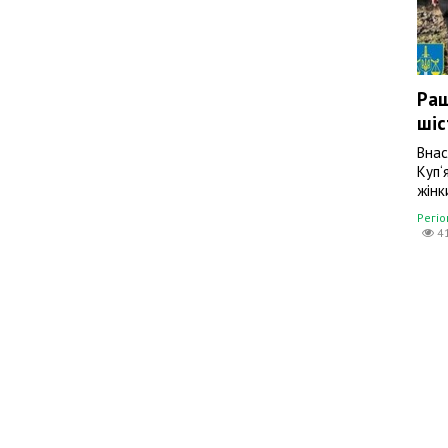
Раш
шіс
Внас
Куп‘
жінк
Регі
4