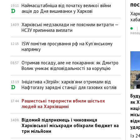
пос
Наймасштабніша від початку великої війни
19:11
акція до Дня вишиванки у Харкові
Харк
хаба
Харківські медзаклади не пояснили витрати —
14:09
|
НСЗУ припинила виплати
наза
ISW помітив просування рф на Купʼянському
12:15
напрямку
Отримав посаду, але не покарання: як Дмитро
08:57
Волик уникає відповідальності за корупцію
Ініціатива «Зігрій»: харківʼяни отримали від
13:19
Нафтогазу зарядні станції для газових котлів
Буду
Рашистські терористи вбили шістьох
17:44
як 
людей на Харківщині
наці
міс
Відомий підприємець і чиновниця
14:08
відн
Харківської міськради обікрали бюджет на
удар
три мільйони
Із 2