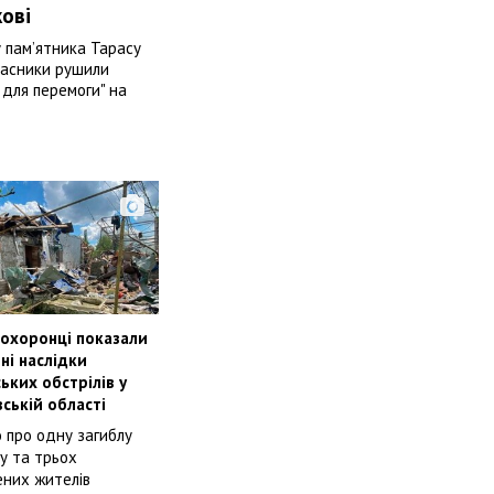
ові
 пам’ятника Тарасу
учасники рушили
для перемоги" на
охоронці показали
ні наслідки
ьких обстрілів у
вській області
 про одну загиблу
у та трьох
ених жителів