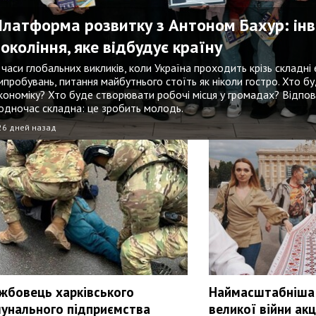
Платформа розвитку з Антоном Бахур: інв
покоління, яке відбудує країну
 часи глобальних викликів, коли Україна проходить крізь складні
ипробувань, питання майбутнього стоїть як ніколи гостро. Хто б
кономіку? Хто буде створювати робочі місця у громадах? Відпов
одночас складна: це зробить молодь.
26 дней назад
жбовець харківського
Наймасштабніша 
унального підприємства
великої війни ак