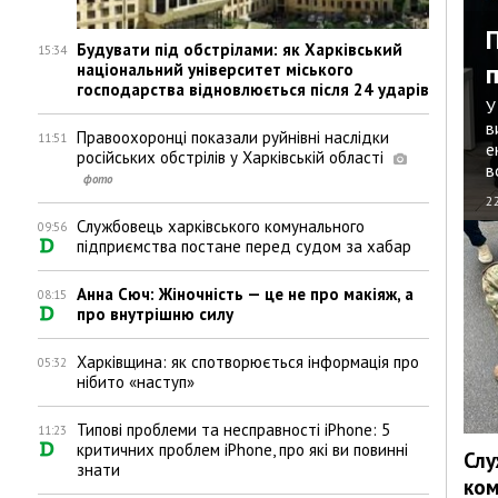
Будувати під обстрілами: як Харківський
15:34
національний університет міського
господарства відновлюється після 24 ударів
У
в
Правоохоронці показали руйнівні наслідки
11:51
е
російських обстрілів у Харківській області
в
2
Службовець харківського комунального
09:56
підприємства постане перед судом за хабар
Анна Сюч: Жіночність — це не про макіяж, а
08:15
про внутрішню силу
Харківщина: як спотворюється інформація про
05:32
нібито «наступ»
Типові проблеми та несправності iPhone: 5
11:23
критичних проблем iPhone, про які ви повинні
Слу
знати
ком