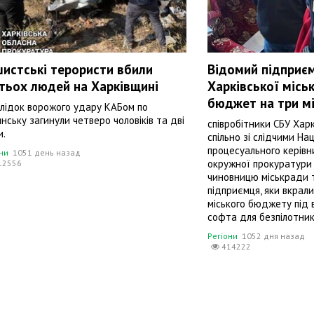
истські терористи вбили
Відомий підприєм
тьох людей на Харківщині
Харківської місь
бюджет на три м
лідок ворожого удару КАБом по
янську загинули четверо чоловіків та дві
співробітники СБУ Харк
и.
спільно зі слідчими Нац
процесуального керівн
они
1051 день назад
окружної прокуратури
12556
чиновницю міськради т
підприємця, яки вкрали
міського бюджету під в
софта для безпілотникі
Регіони
1052 дня назад
414222