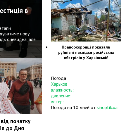
естиція в
 етапи
удуватиме нову
ідь очевидна, але
Правоохоронці показали
руйнівні наслідки російських
обстрілів у Харківській
області
Погода
Харьков
влажность:
давление:
ветер:
Погода на 10 дней от
sinoptik.ua
від початку
ція до Дня