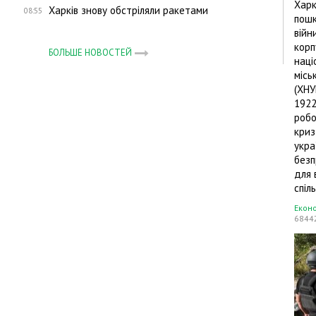
Харк
Харків знову обстріляли ракетами
08:55
пошк
війн
корп
БОЛЬШЕ НОВОСТЕЙ
наці
місь
(ХНУ
1922
робо
криз
укра
без
для 
спіл
Екон
6844