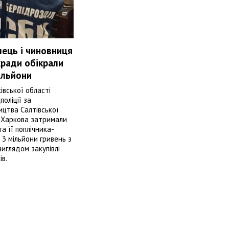
ець і чиновниця
кради обікрали
ільйони
івської області
поліції за
ицтва Салтівської
 Харкова затримали
а її поплічника-
 3 мільйони гривень з
иглядом закупівлі
в.