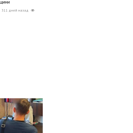
вщини
311 дней назад