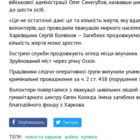
військової адміністрації Олег Синєгубов, назвавши ци
до шести осіб.
«Це не остаточні дані: це та кількість жертв, яку в
волонтерів, що проводили евакуацію мирного населенн
Харківщини Сергій Болвінов. – Загиблих продовжуємо 
кількість жертв може зрости».
Екстрені служби продовжують огляд місця влучання. 
Зруйнований міст через річку Оскіл.
Працівники слідчо-оперативної групи вилучили уламки
кримінальне провадження за ч. 2 ст. 438 (порушення з
Волонтери поверталися з евакуації цивільних людей 
гуманітарного центру Євген Коляда. Імена загиблих 
благодійного фонду з Харкова.
Опубликовать
Твитнуть
ТЕГИ:
новости харьков
война
купянск