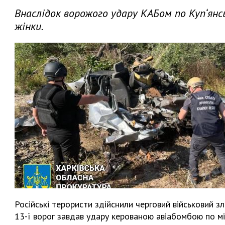
Внаслідок ворожого удару КАБом по Куп‘янсь
жінки.
Російські терористи здійснили черговий військовий 
13-ї ворог завдав удару керованою авіабомбою по мі