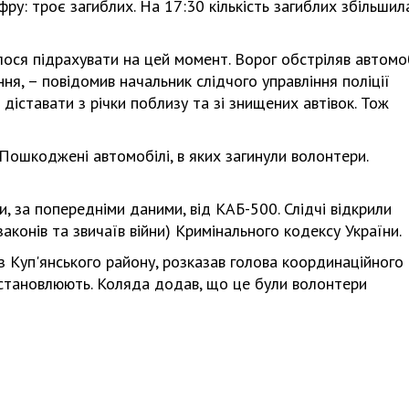
фру: троє загиблих. На 17:30 кількість загиблих збільшил
далося підрахувати на цей момент. Ворог обстріляв автомо
я, – повідомив начальник слідчого управління поліції
діставати з річки поблизу та зі знищених автівок. Тож
Пошкоджені автомобілі, в яких загинули волонтери.
, за попередніми даними, від КАБ-500. Слідчі відкрили
аконів та звичаїв війни) Кримінального кодексу України.
з Куп'янського району, розказав голова координаційного
встановлюють. Коляда додав, що це були волонтери