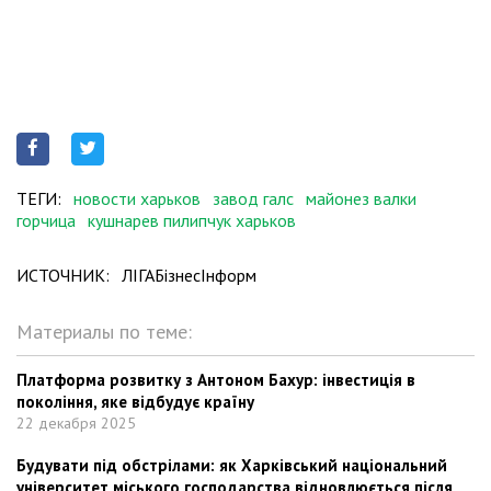
ТЕГИ:
новости харьков
завод галс
майонез валки
горчица
кушнарев пилипчук харьков
ИСТОЧНИК:
ЛІГАБізнесІнформ
Материалы по теме:
Платформа розвитку з Антоном Бахур: інвестиція в
покоління, яке відбудує країну
22 декабря 2025
Будувати під обстрілами: як Харківський національний
університет міського господарства відновлюється після