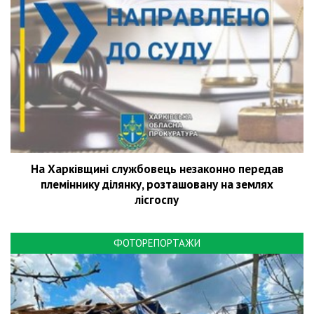
На Харківщині службовець незаконно передав
племіннику ділянку, розташовану на землях
лісгоспу
ФОТОРЕПОРТАЖИ