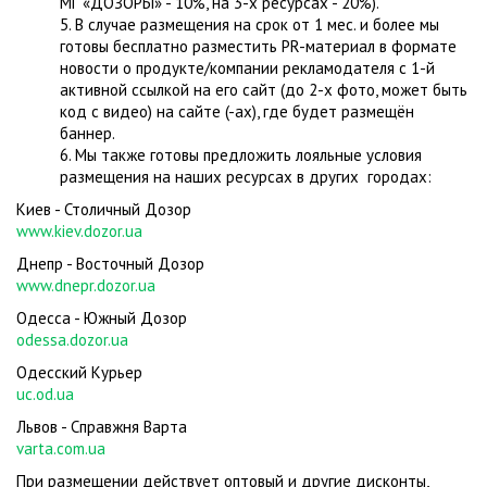
МГ «ДОЗОРЫ» - 10%, на 3-х ресурсах - 20%).
5. В случае размещения на срок от 1 мес. и более мы
готовы бесплатно разместить PR-материал в формате
новости о продукте/компании рекламодателя с 1-й
активной ссылкой на его сайт (до 2-х фото, может быть
код с видео) на сайте (-ах), где будет размещён
баннер.
6. Мы также готовы предложить лояльные условия
размещения на наших ресурсах в других городах:
Киев - Столичный Дозор
www.kiev.dozor.ua
Днепр - Восточный Дозор
www.dnepr.dozor.ua
Одесса - Южный Дозор
odessa.dozor.ua
Одесский Курьер
uc.od.ua
Львов - Справжня Варта
varta.com.ua
При размещении действует оптовый и другие дисконты,