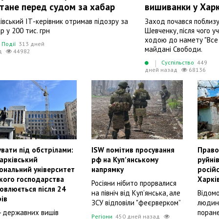
тане перед судом за хабар
вишиванки у Харк
івський ІТ-керівник отримав підозру за
Заход почався поблизу
р у 200 тис. грн
Шевченку, після чого 
ходою до намету "Все 
Події
313 дней
майдані Свободи.
д
44982
|
Суспільство
449
дней назад
68136
вати під обстрілами:
ISW помітив просування
Право
Харківський
рф на Купʼянському
руйнів
ональний університет
напрямку
російс
ького господарства
Харкі
Росіяни нібито прорвалися
овлюється після 24
на північ від Куп’янська, але
Відомо
ів
ЗСУ відповіли "феєрверком”
людин
4 державних вишів
поран
Регіони
450 дней назад