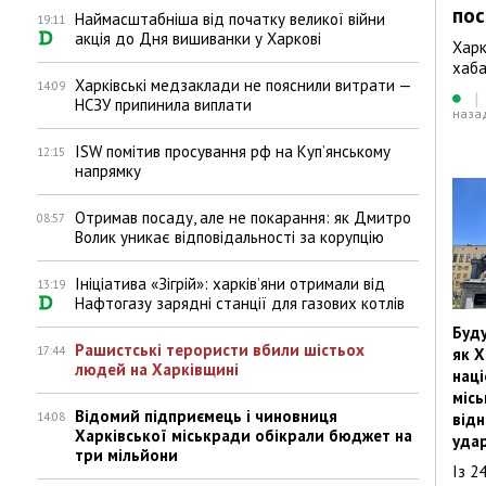
пос
Наймасштабніша від початку великої війни
19:11
акція до Дня вишиванки у Харкові
Харк
хаба
Харківські медзаклади не пояснили витрати —
14:09
|
НСЗУ припинила виплати
наза
ISW помітив просування рф на Купʼянському
12:15
напрямку
Отримав посаду, але не покарання: як Дмитро
08:57
Волик уникає відповідальності за корупцію
Ініціатива «Зігрій»: харківʼяни отримали від
13:19
Нафтогазу зарядні станції для газових котлів
Буду
Рашистські терористи вбили шістьох
17:44
як 
людей на Харківщині
наці
міс
Відомий підприємець і чиновниця
14:08
відн
Харківської міськради обікрали бюджет на
удар
три мільйони
Із 2