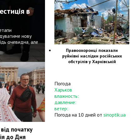
естиція в
 етапи
удуватиме нову
ідь очевидна, але
Правоохоронці показали
руйнівні наслідки російських
обстрілів у Харківській
області
Погода
Харьков
влажность:
давление:
ветер:
Погода на 10 дней от
sinoptik.ua
від початку
ція до Дня