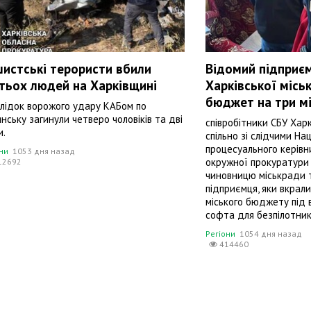
истські терористи вбили
Відомий підприєм
тьох людей на Харківщині
Харківської місь
бюджет на три м
лідок ворожого удару КАБом по
янську загинули четверо чоловіків та дві
співробітники СБУ Харк
и.
спільно зі слідчими Нац
процесуального керівн
они
1053 дня назад
окружної прокуратури
12692
чиновницю міськради т
підприємця, яки вкрали
міського бюджету під в
софта для безпілотникі
Регіони
1054 дня назад
414460