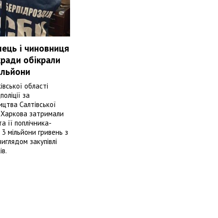
ець і чиновниця
кради обікрали
ільйони
івської області
поліції за
ицтва Салтівської
 Харкова затримали
а її поплічника-
 3 мільйони гривень з
иглядом закупівлі
в.