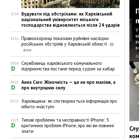
Будувати під обстрілами: як Харківський
15:34
національний університет міського
господарства відновлюється після 24 ударів
У
в
Правоохоронці показали руйнівні наслідки
11:51
е
російських обстрілів у Харківській області
в
2
Службовець харківського комунального
09:56
підприємства постане перед судом за хабар
Анна Сюч: Жіночність — це не про макіяж, а
08:15
про внутрішню силу
Харківщина: як спотворюється інформація про
05:32
нібито «наступ»
Типові проблеми та несправності iPhone: 5
11:23
критичних проблем iPhone, про які ви повинні
Слу
знати
ком