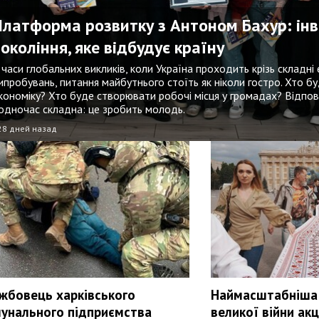
Платформа розвитку з Антоном Бахур: інв
покоління, яке відбудує країну
 часи глобальних викликів, коли Україна проходить крізь складні
ипробувань, питання майбутнього стоїть як ніколи гостро. Хто б
кономіку? Хто буде створювати робочі місця у громадах? Відпов
одночас складна: це зробить молодь.
28 дней назад
жбовець харківського
Наймасштабніша 
унального підприємства
великої війни ак