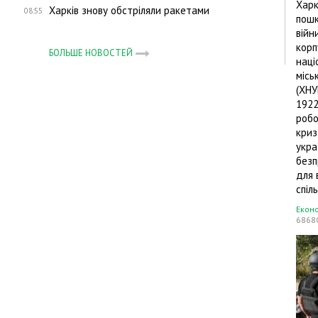
Харк
Харків знову обстріляли ракетами
08:55
пошк
війн
корп
БОЛЬШЕ НОВОСТЕЙ
наці
місь
(ХНУ
1922
робо
криз
укра
без
для 
спіл
Екон
6868