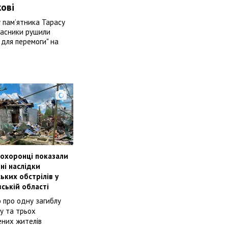
ові
 пам’ятника Тарасу
учасники рушили
для перемоги" на
охоронці показали
ні наслідки
ьких обстрілів у
вській області
 про одну загиблу
у та трьох
ених жителів