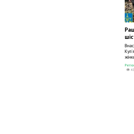
Раш
шіс
Внас
Куп‘
жінк
Регі
4