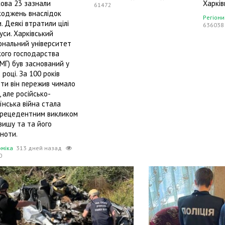
ова 23 зазнали
Харкі
61472
оджень внаслідок
Регіони
и. Деякі втратили цілі
636038
уси. Харківський
ональний університет
кого господарства
МГ) був заснований у
 році. За 100 років
ти він пережив чимало
, але російсько-
їнська війна стала
прецедентним викликом
вишу та та його
ьноти.
оміка
313 дней назад
0