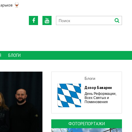
арьков
Я
БЛОГИ
Блоги
Дозор Баварии
День Реформации,
Всех Святых и
Поминовения
ФОТОРЕПОРТАЖИ