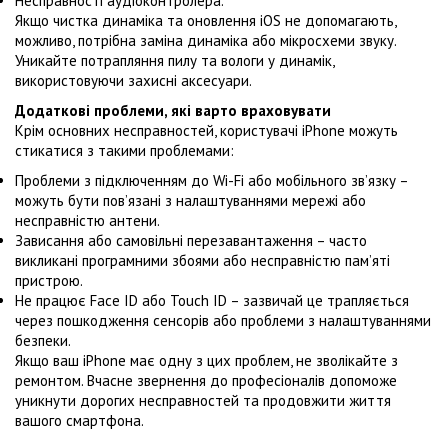
Несправності аудіоконтролера.
Якщо чистка динаміка та оновлення iOS не допомагають,
можливо, потрібна заміна динаміка або мікросхеми звуку.
Уникайте потрапляння пилу та вологи у динамік,
використовуючи захисні аксесуари.
Додаткові проблеми, які варто враховувати
Крім основних несправностей, користувачі iPhone можуть
стикатися з такими проблемами:
Проблеми з підключенням до Wi-Fi або мобільного зв’язку –
можуть бути пов’язані з налаштуваннями мережі або
несправністю антени.
Зависання або самовільні перезавантаження – часто
викликані програмними збоями або несправністю пам’яті
пристрою.
Не працює Face ID або Touch ID – зазвичай це трапляється
через пошкодження сенсорів або проблеми з налаштуваннями
безпеки.
Якщо ваш iPhone має одну з цих проблем, не зволікайте з
ремонтом. Вчасне звернення до професіоналів допоможе
уникнути дорогих несправностей та продовжити життя
вашого смартфона.