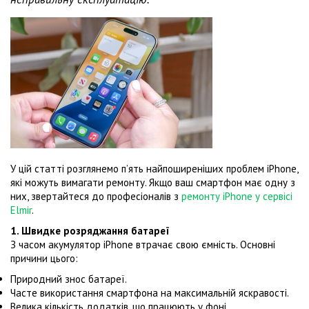
У цій статті розглянемо п’ять найпоширеніших проблем iPhone,
які можуть вимагати ремонту. Якщо ваш смартфон має одну з
них, звертайтеся до професіоналів з
ремонту iPhone у сервісі
Elmir
.
1. Швидке розряджання батареї
З часом акумулятор iPhone втрачає свою ємність. Основні
причини цього:
Природний знос батареї.
Часте використання смартфона на максимальній яскравості.
Велика кількість додатків, що працюють у фоні.