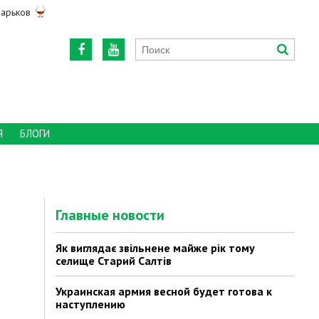
арьков
Я
БЛОГИ
Главные новости
Як виглядає звільнене майже рік тому
селище Старий Салтів
Украинская армия весной будет готова к
наступлению