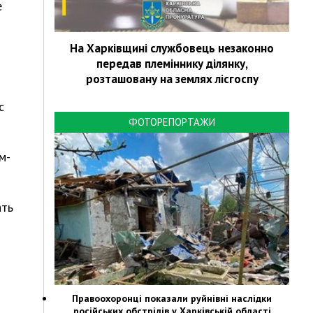
е
На Харківщині службовець незаконно
передав племіннику ділянку,
розташовану на землях лісгоспу
с
ФОТОРЕПОРТАЖИ
м-
ать
Правоохоронці показали руйнівні наслідки
російських обстрілів у Харківській області