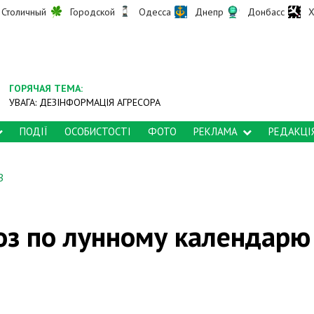
Столичный
Городской
Одесса
Днепр
Донбасс
Х
ГОРЯЧАЯ ТЕМА:
УВАГА: ДЕЗІНФОРМАЦІЯ АГРЕСОРА
ПОДІЇ
ОСОБИСТОСТІ
ФОТО
РЕКЛАМА
РЕДАКЦІ
З
оз по лунному календарю