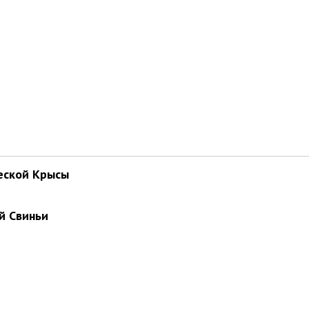
еской Крысы
й Свиньи