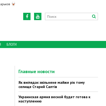
арьков
Я
БЛОГИ
Главные новости
Як виглядає звільнене майже рік тому
селище Старий Салтів
Украинская армия весной будет готова к
наступлению