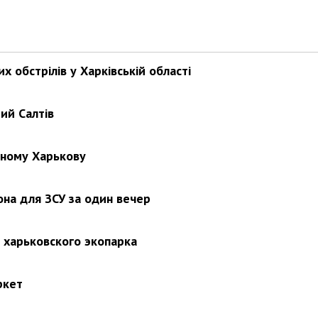
х обстрілів у Харківській області
ий Салтів
нному Харькову
на для ЗСУ за один вечер
з харьковского экопарка
ркет