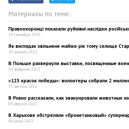
Материалы по теме:
Правоохоронці показали руйнівні наслідки російськи
29 сентября 2025
Як виглядає звільнене майже рік тому селище Стар
10 апреля 2023
В Польше развернули выставки, посвященные вое
26 февраля 2023
«125 красок победы»: волонтеры собрали 2 миллио
13 августа 2022
В Ровно рассказали, как эвакуировали животных и
05 августа 2022
В Харькове обстреляли «бронетанковый» суперма
08 июня 2022