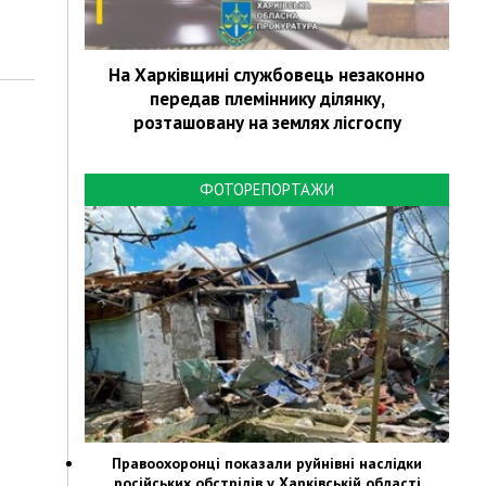
На Харківщині службовець незаконно
передав племіннику ділянку,
розташовану на землях лісгоспу
ФОТОРЕПОРТАЖИ
Правоохоронці показали руйнівні наслідки
російських обстрілів у Харківській області