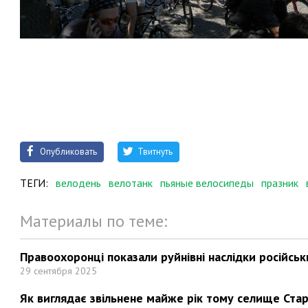
Опубликовать
Твитнуть
ТЕГИ:
велодень
велотанк
пьяные велосипеды
празник
Материалы по теме:
Правоохоронці показали руйнівні наслідки російськи
29 сентября 2025
Як виглядає звільнене майже рік тому селище Стар