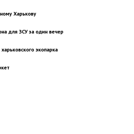
нному Харькову
на для ЗСУ за один вечер
з харьковского экопарка
ркет