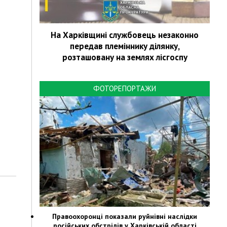
На Харківщині службовець незаконно
передав племіннику ділянку,
розташовану на землях лісгоспу
ФОТОРЕПОРТАЖИ
Правоохоронці показали руйнівні наслідки
російських обстрілів у Харківській області