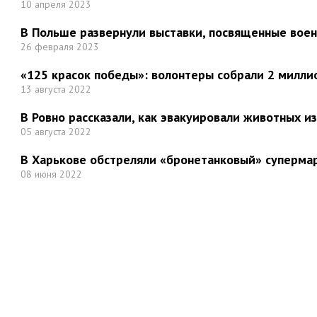
10 апреля 2023
В Польше развернули выставки, посвященные вое
26 февраля 2023
«125 красок победы»: волонтеры собрали 2 миллио
13 августа 2022
В Ровно рассказали, как эвакуировали животных и
05 августа 2022
В Харькове обстреляли «бронетанковый» суперма
08 июня 2022