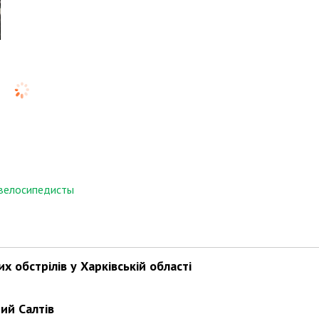
велосипедисты
х обстрілів у Харківській області
ий Салтів