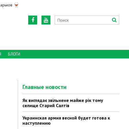
арьков
Я
БЛОГИ
Главные новости
Як виглядає звільнене майже рік тому
селище Старий Салтів
Украинская армия весной будет готова к
наступлению