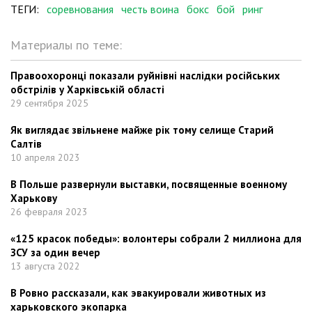
ТЕГИ:
соревнования
честь воина
бокс
бой
ринг
Материалы по теме:
Правоохоронці показали руйнівні наслідки російських
обстрілів у Харківській області
29 сентября 2025
Як виглядає звільнене майже рік тому селище Старий
Салтів
10 апреля 2023
В Польше развернули выставки, посвященные военному
Харькову
26 февраля 2023
«125 красок победы»: волонтеры собрали 2 миллиона для
ЗСУ за один вечер
13 августа 2022
В Ровно рассказали, как эвакуировали животных из
харьковского экопарка