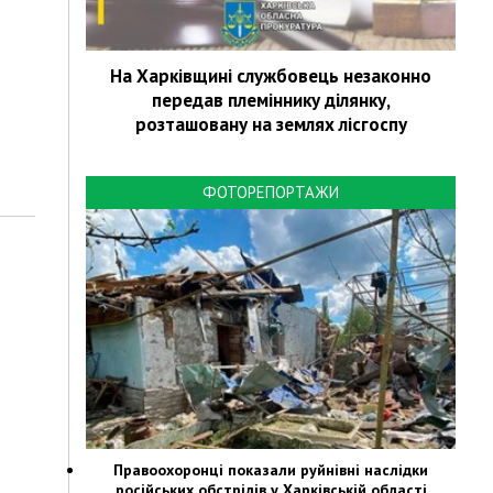
На Харківщині службовець незаконно
передав племіннику ділянку,
розташовану на землях лісгоспу
ФОТОРЕПОРТАЖИ
Правоохоронці показали руйнівні наслідки
російських обстрілів у Харківській області