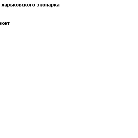
з харьковского экопарка
ркет
вини
Події
Особистості
Фото
Реклама
Редакція
Б
Новости Украины: события, политика, экономика, общество, в мире
© Dozor.UA
© 2006—2022 Медиагруппа «Дозоры»