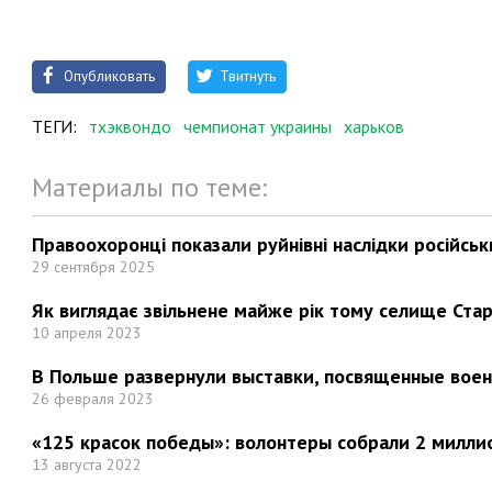
Опубликовать
Твитнуть
ТЕГИ:
тхэквондо
чемпионат украины
харьков
Материалы по теме:
Правоохоронці показали руйнівні наслідки російськи
29 сентября 2025
Як виглядає звільнене майже рік тому селище Стар
10 апреля 2023
В Польше развернули выставки, посвященные вое
26 февраля 2023
«125 красок победы»: волонтеры собрали 2 миллио
13 августа 2022