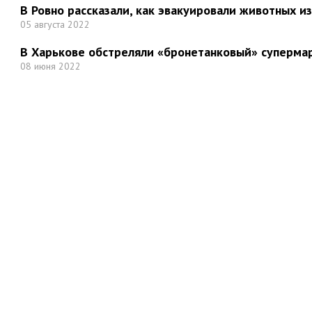
В Ровно рассказали, как эвакуировали животных и
05 августа 2022
В Харькове обстреляли «бронетанковый» суперма
08 июня 2022
Но
Мы в социальных сетях: