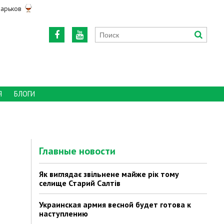
арьков
Я
БЛОГИ
Главные новости
Як виглядає звільнене майже рік тому
селище Старий Салтів
Украинская армия весной будет готова к
наступлению