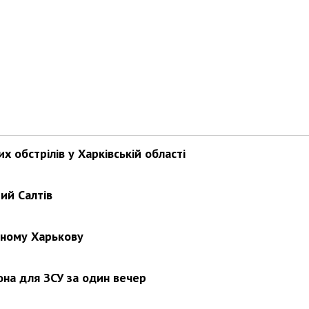
х обстрілів у Харківській області
ий Салтів
нному Харькову
на для ЗСУ за один вечер