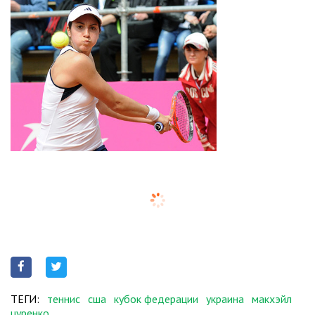
ТЕГИ:
теннис
сша
кубок федерации
украина
макхэйл
цуренко