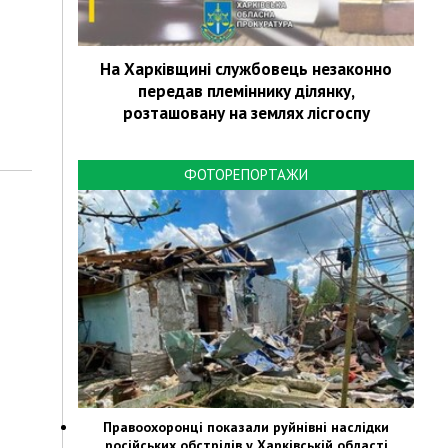
На Харківщині службовець незаконно
передав племіннику ділянку,
розташовану на землях лісгоспу
ФОТОРЕПОРТАЖИ
Правоохоронці показали руйнівні наслідки
російських обстрілів у Харківській області