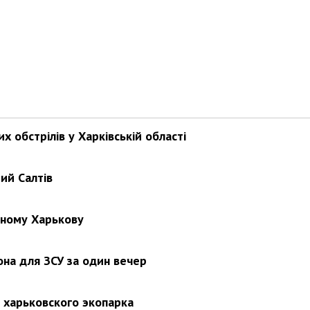
х обстрілів у Харківській області
ий Салтів
нному Харькову
на для ЗСУ за один вечер
з харьковского экопарка