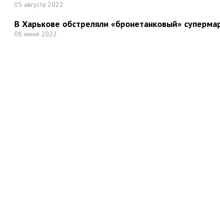
05 августа 2022
В Харькове обстреляли «бронетанковый» суперма
08 июня 2022
Но
Мы в социальных сетях: