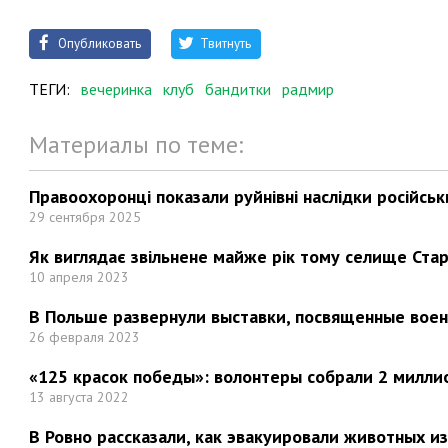
Опубликовать
Твитнуть
ТЕГИ:
вечеринка
клуб
бандитки
радмир
Материалы по теме:
Правоохоронці показали руйнівні наслідки російськи
29 сентября 2025
Як виглядає звільнене майже рік тому селище Стар
10 апреля 2023
В Польше развернули выставки, посвященные вое
26 февраля 2023
«125 красок победы»: волонтеры собрали 2 миллио
13 августа 2022
В Ровно рассказали, как эвакуировали животных и