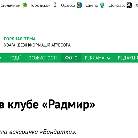
Столичный
Городской
Одесса
Днепр
Донбасс
Х
ГОРЯЧАЯ ТЕМА:
УВАГА: ДЕЗІНФОРМАЦІЯ АГРЕСОРА
ПОДІЇ
ОСОБИСТОСТІ
ФОТО
РЕКЛАМА
РЕДАКЦІ
в клубе «Радмир»
шла вечеринка «Бандитки».