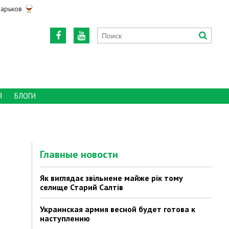
арьков
Я
БЛОГИ
Главные новости
Як виглядає звільнене майже рік тому
селище Старий Салтів
Украинская армия весной будет готова к
наступлению