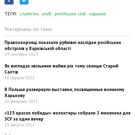
ТЕГИ:
стриптиз
клуб
penthouse club
харьков
Материалы по теме:
Правоохоронці показали руйнівні наслідки російських
обстрілів у Харківській області
29 сентября 2025
Як виглядає звільнене майже рік тому селище Старий
Салтів
10 апреля 2023
В Польше развернули выставки, посвященные военному
Харькову
26 февраля 2023
«125 красок победы»: волонтеры собрали 2 миллиона для
ЗСУ за один вечер
13 августа 2022