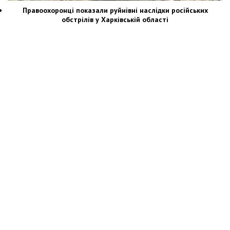
Правоохоронці показали руйнівні наслідки російських
обстрілів у Харківській області
Новости Украины: события, политика, экономика, общество, в мире
© Dozor.UA
© 2006—2022 Медиагруппа «Дозоры»