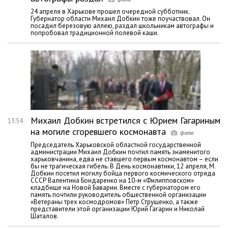
24 апреля в Харькове прошел очередной субботник.
Губернатор области Михаил Добкин тоже поучаствовал. Он
посадил березовую аллею, раздал школьникам автографы и
попробовал традиционной полевой каши.
Михаил Добкин встретился с Юрием Гагариным
13:54
на могиле сгоревшего космонавта
Председатель Харьковской областной государственной
администрации Михаил Добкин почтил память знаменитого
харьковчанина, едва не ставшего первым космонавтом – если
бы не трагическая гибель. В День космонавтики, 12 апреля, М.
Добкин посетил могилу бойца первого космического отряда
СССР Валентина Бондаренко на 10-м «Филипповском»
кладбище на Новой Баварии. Вместе с губернатором его
память почтили руководитель общественной организации
«Ветераны трех космодромов» Петр Струщенко, а также
представители этой организации Юрий Гагарин и Николай
Шаталов.