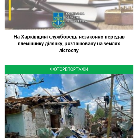
На Харківщині службовець незаконно передав
племіннику ділянку, розташовану на землях
лісгоспу
ФОТОРЕПОРТАЖИ