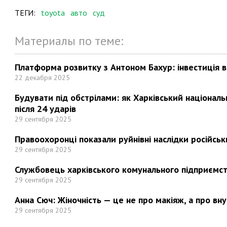
ТЕГИ:
toyota
авто
суд
Материалы по теме:
Платформа розвитку з Антоном Бахур: інвестиція в 
22 декабря 2025
Будувати під обстрілами: як Харківський націонал
після 24 ударів
29 сентября 2025
Правоохоронці показали руйнівні наслідки російськи
29 сентября 2025
Службовець харківського комунального підприємст
29 сентября 2025
Анна Сюч: Жіночність — це не про макіяж, а про вн
29 сентября 2025