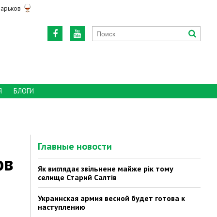
арьков
Я
БЛОГИ
Главные новости
ов
Як виглядає звільнене майже рік тому
селище Старий Салтів
Украинская армия весной будет готова к
наступлению