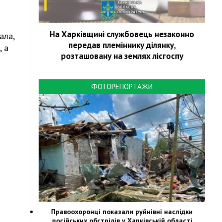
На Харківщині службовець незаконно
ала,
передав племіннику ділянку,
 а
розташовану на землях лісгоспу
ФОТОРЕПОРТАЖИ
Правоохоронці показали руйнівні наслідки
російських обстрілів у Харківській області