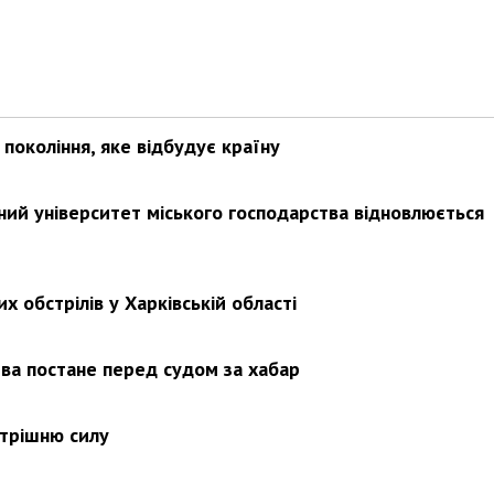
покоління, яке відбудує країну
ьний університет міського господарства відновлюється
х обстрілів у Харківській області
ва постане перед судом за хабар
утрішню силу