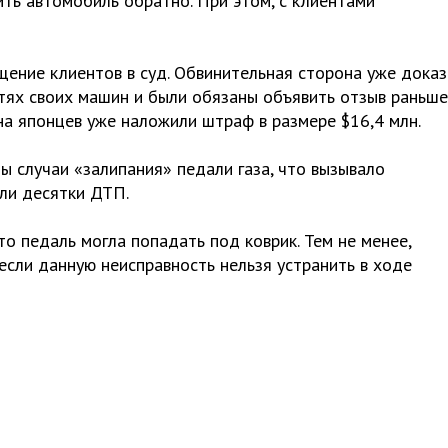
ть автомобиль обратно. При этом, с клиентами
ение клиентов в суд. Обвинительная сторона уже доказ
тях своих машин и были обязаны объявить отзыв раньше,
на японцев уже наложили штраф в размере $16,4 млн.
 случаи «залипания» педали газа, что вызывало
али десятки ДТП.
то педаль могла попадать под коврик. Тем не менее,
 если данную неисправность нельзя устранить в ходе