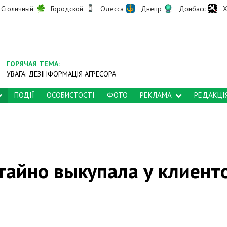
Столичный
Городской
Одесса
Днепр
Донбасс
Х
ГОРЯЧАЯ ТЕМА:
УВАГА: ДЕЗІНФОРМАЦІЯ АГРЕСОРА
ПОДІЇ
ОСОБИСТОСТІ
ФОТО
РЕКЛАМА
РЕДАКЦІ
 тайно выкупала у клиент