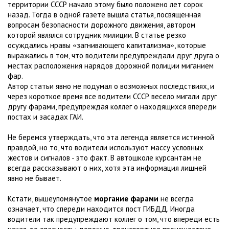
территории СССР начало этому было положено лет сорок
назад. Тогда в одной газете вышла статья, посвященная
вопросам безопасности дорожного движения, автором
которой являлся сотрудник милиции. В статье резко
осуждались нравы
загнивающего капитализма
, которые
«
»
выражались в том, что водители предупреждали друг друга о
местах расположения нарядов дорожной полиции миганием
фар.
Автор статьи явно не подумал о возможных последствиях, и
через короткое время все водители СССР весело мигали друг
другу фарами, предупреждая коллег о находящихся впереди
постах и засадах ГАИ.
Не беремся утверждать, что эта легенда является истинной
правдой, но то, что водители используют массу условных
жестов и сигналов - это факт. В автошколе курсантам не
всегда рассказывают о них, хотя эта информация лишней
явно не бывает.
Кстати, вышеупомянутое
моргание фарами
не всегда
означает, что спереди находится пост ГИБДД. Иногда
водители так предупреждают коллег о том, что впереди есть