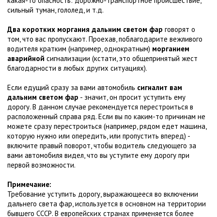
какая-то опасность: дорожно-транспортное происшествие,
сильный туман, гололед, и т.д.
Два коротких моргания дальним светом фар
говорят о
том, что вас пропускают. Проехав, поблагодарите вежливого
водителя кратким (например, однократным)
морганием
аварийной
сигнализации (кстати, это общепринятый жест
благодарности в любых других ситуациях).
Если едущий сразу за вами автомобиль
сигналит вам
дальним светом фар
- значит, он просит уступить ему
дорогу. В данном случае рекомендуется перестроиться в
расположенный справа ряд. Если вы по каким-то причинам не
можете сразу перестроиться (например, рядом едет машина,
которую нужно или опередить, или пропустить вперед) -
включите правый поворот, чтобы водитель следующего за
вами автомобиля видел, что вы уступите ему дорогу при
первой возможности.
Примечание:
Требование уступить дорогу, выражающееся во включении
дальнего света фар, используется в основном на территории
бывшего СССР. В европейских странах применяется более