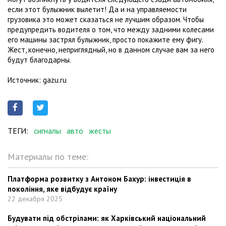
если этот булыжник вылетит! Да и на управляемости
грузовика это может сказаться не лучшим образом. Чтобы
предупредить водителя о том, что между задними колесами
его машины застрял булыжник, просто покажите ему фигу.
Жест, конечно, неприглядный, но в данном случае вам за него
будут благодарны.
Источник: gazu.ru
ТЕГИ:
сигналы
авто
жесты
Материалы по теме:
Платформа розвитку з Антоном Бахур: інвестиція в
покоління, яке відбудує країну
22 декабря 2025
Будувати під обстрілами: як Харківський національний