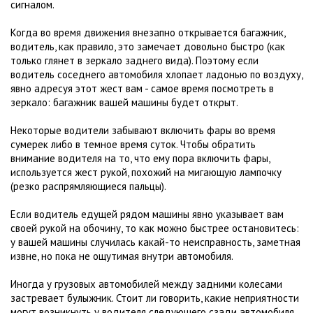
сигналом.
Когда во время движения внезапно открывается багажник,
водитель, как правило, это замечает довольно быстро (как
только глянет в зеркало заднего вида). Поэтому если
водитель соседнего автомобиля хлопает ладонью по воздуху,
явно адресуя этот жест вам - самое время посмотреть в
зеркало: багажник вашей машины будет открыт.
Некоторые водители забывают включить фары во время
сумерек либо в темное время суток. Чтобы обратить
внимание водителя на то, что ему пора включить фары,
используется жест рукой, похожий на мигающую лампочку
(резко распрямляющиеся пальцы).
Если водитель едущей рядом машины явно указывает вам
своей рукой на обочину, то как можно быстрее остановитесь:
у вашей машины случилась какай-то неисправность, заметная
извне, но пока не ощутимая внутри автомобиля.
Иногда у грузовых автомобилей между задними колесами
застревает булыжник. Стоит ли говорить, какие неприятности
могут возникнуть у водителя следующего сзади автомобиля,