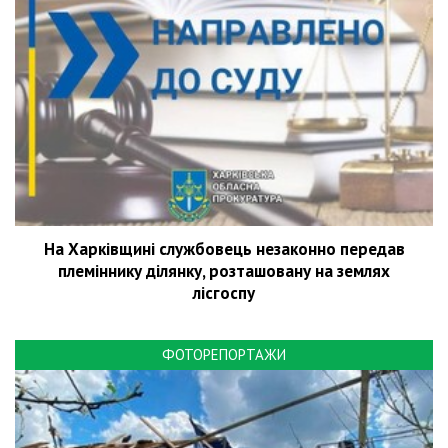
На Харківщині службовець незаконно передав
племіннику ділянку, розташовану на землях
лісгоспу
ФОТОРЕПОРТАЖИ