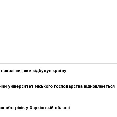
покоління, яке відбудує країну
ьний університет міського господарства відновлюється
х обстрілів у Харківській області