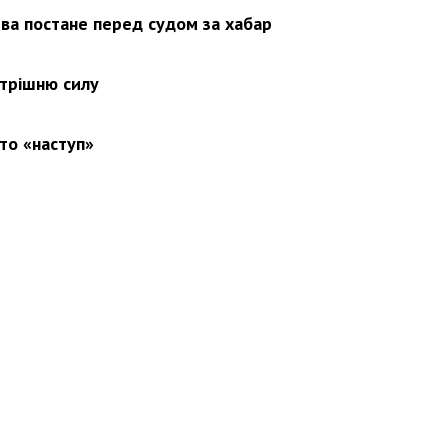
ва постане перед судом за хабар
утрішню силу
то «наступ»
вини
Події
Особистості
Фото
Реклама
Редакція
Б