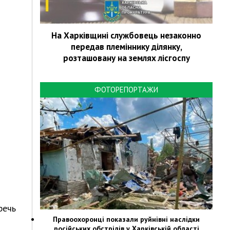
На Харківщині службовець незаконно
передав племіннику ділянку,
розташовану на землях лісгоспу
ФОТОРЕПОРТАЖИ
речь
Правоохоронці показали руйнівні наслідки
російських обстрілів у Харківській області