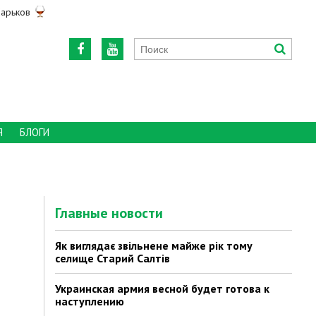
арьков
Я
БЛОГИ
Главные новости
Як виглядає звільнене майже рік тому
селище Старий Салтів
Украинская армия весной будет готова к
наступлению