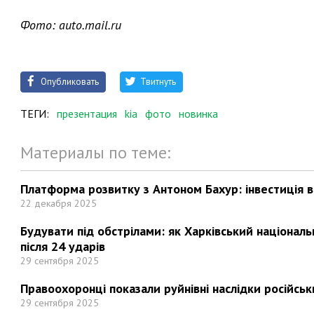
Фото: auto.mail.ru
Опубликовать
Твитнуть
ТЕГИ:
презентация
kia
фото
новинка
Материалы по теме:
Платформа розвитку з Антоном Бахур: інвестиція в 
22 декабря 2025
Будувати під обстрілами: як Харківський націонал
після 24 ударів
29 сентября 2025
Правоохоронці показали руйнівні наслідки російськи
29 сентября 2025