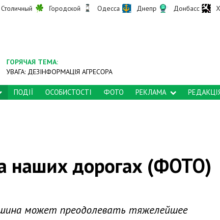
Столичный
Городской
Одесса
Днепр
Донбасс
Х
ГОРЯЧАЯ ТЕМА:
УВАГА: ДЕЗІНФОРМАЦІЯ АГРЕСОРА
ПОДІЇ
ОСОБИСТОСТІ
ФОТО
РЕКЛАМА
РЕДАКЦІ
на наших дорогах (ФОТО)
машина может преодолевать тяжелейшее