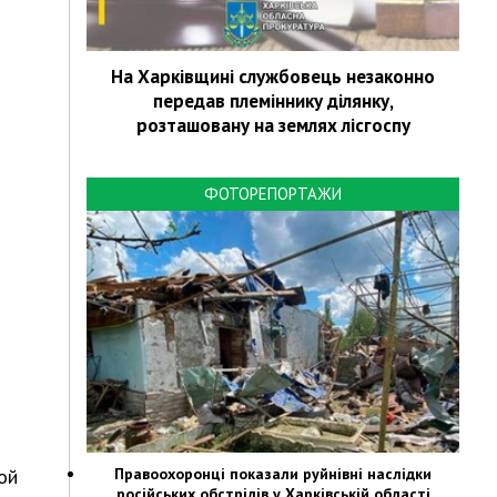
На Харківщині службовець незаконно
передав племіннику ділянку,
розташовану на землях лісгоспу
ФОТОРЕПОРТАЖИ
Правоохоронці показали руйнівні наслідки
ой
російських обстрілів у Харківській області