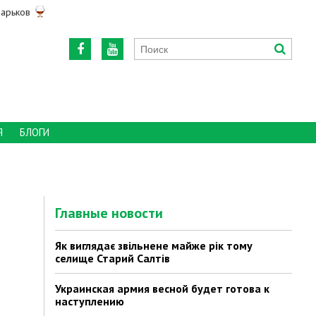
арьков
Я
БЛОГИ
Главные новости
Як виглядає звільнене майже рік тому
селище Старий Салтів
Украинская армия весной будет готова к
наступлению