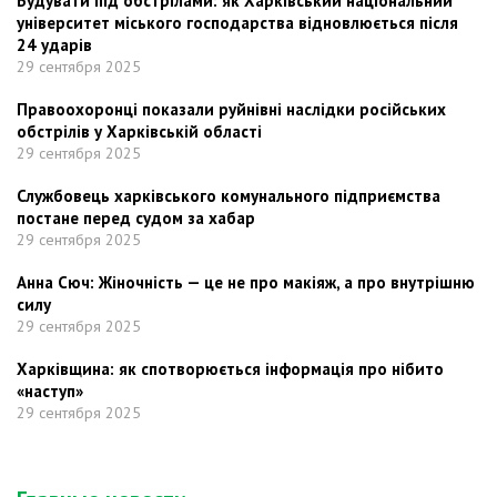
Будувати під обстрілами: як Харківський національний
університет міського господарства відновлюється після
24 ударів
29 сентября 2025
Правоохоронці показали руйнівні наслідки російських
обстрілів у Харківській області
29 сентября 2025
Службовець харківського комунального підприємства
постане перед судом за хабар
29 сентября 2025
Анна Сюч: Жіночність — це не про макіяж, а про внутрішню
силу
29 сентября 2025
Харківщина: як спотворюється інформація про нібито
«наступ»
29 сентября 2025