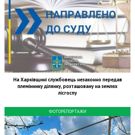
На Харківщині службовець незаконно передав
племіннику ділянку, розташовану на землях
лісгоспу
ФОТОРЕПОРТАЖИ