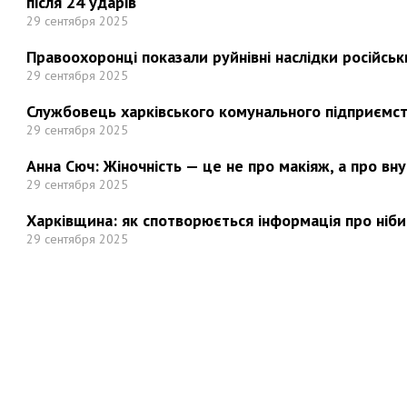
після 24 ударів
29 сентября 2025
Правоохоронці показали руйнівні наслідки російськи
29 сентября 2025
Службовець харківського комунального підприємст
29 сентября 2025
Анна Сюч: Жіночність — це не про макіяж, а про вн
29 сентября 2025
Харківщина: як спотворюється інформація про ніби
29 сентября 2025