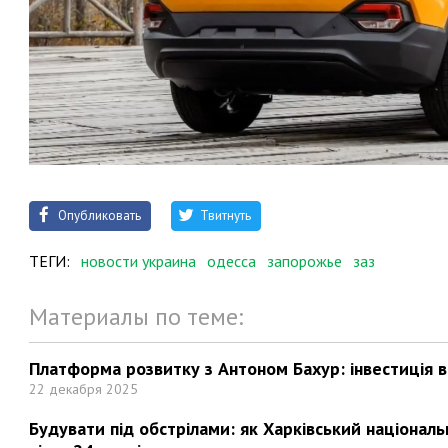
Опубликовать
Твитнуть
ТЕГИ:
новости украина
одесса
запорожье
заз
Материалы по теме:
Платформа розвитку з Антоном Бахур: інвестиція в 
22 декабря 2025
Будувати під обстрілами: як Харківський націонал