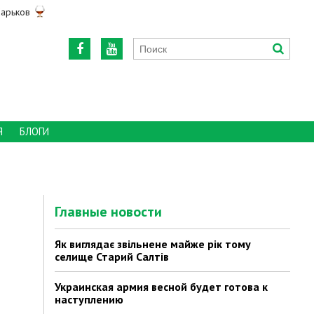
арьков
Я
БЛОГИ
Главные новости
Як виглядає звільнене майже рік тому
селище Старий Салтів
Украинская армия весной будет готова к
наступлению