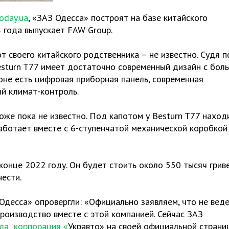
oday.ua
, «ЗАЗ Одесса» построят на базе китайского
8 года выпускает FAW Group.
т своего китайского родственника – не известно. Судя п
esturn T77 имеет достаточно современный дизайн с бол
оне есть цифровая приборная панель, современная
й климат-контроль.
оже пока не известно. Под капотом у Besturn T77 наход
работает вместе с 6-ступенчатой механической коробкой
конце 2022 году. Он будет стоить около 550 тысяч гриве
ести.
Одесса» опровергли: «Официально заявляем, что не вед
производство вместе с этой компанией. Сейчас ЗАЗ
ла корпорация «
Укравто» на своей официальной страни