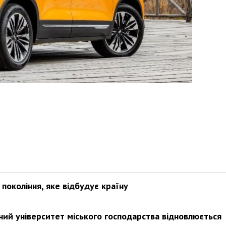
покоління, яке відбудує країну
ьний університет міського господарства відновлюється