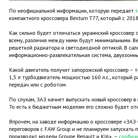
По неофициальной информации, которую передает
t
компактного кроссовера Besturn T77, который с 201
Как сильно будет отличаться украинский кроссовер о
всему, различия между ними будут минимальными. B
решеткой радиатора и светодиодной оптикой. В сал
информационно-развлекательная система, двухзонны
Какой двигатель получит запорожский кроссовер – т
1,5 л турбодвигатель мощностью 160 л.с., который 
передач или с роботом.
По слухам, ЗАЗ начнет выпускать новый кроссовер в 
То есть к бюджетным моделям его сложно будет отн
Впрочем, на заводе информацию о кроссовере «ЗАЗ 
переговоров с FAW Group и не планируем запускать 
производит модели Groupe Renault и KIA», –
сообщи