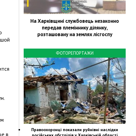
На Харківщині службовець незаконно
передав племіннику ділянку,
о
розташовану на землях лісгоспу
ьшой
ФОТОРЕПОРТАЖИ
ится
н.
ем
Правоохоронці показали руйнівні наслідки
це в
російських обстрілів у Харківській області