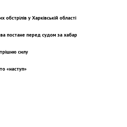
х обстрілів у Харківській області
ва постане перед судом за хабар
утрішню силу
то «наступ»