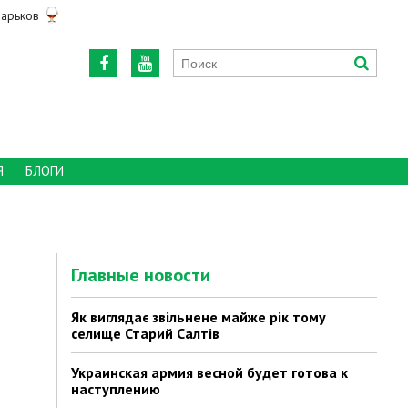
арьков
Я
БЛОГИ
Главные новости
Як виглядає звільнене майже рік тому
селище Старий Салтів
Украинская армия весной будет готова к
наступлению