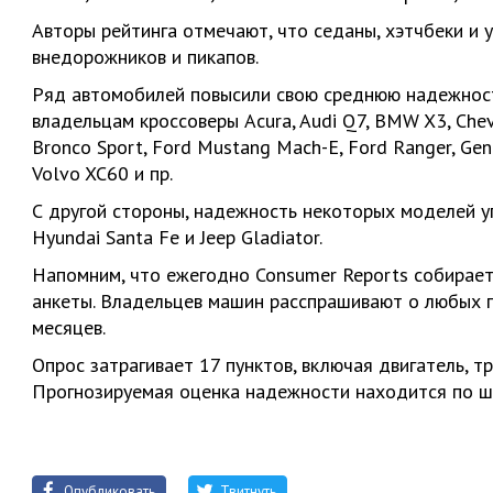
Авторы рейтинга отмечают, что седаны, хэтчбеки и 
внедорожников и пикапов.
Ряд автомобилей повысили свою среднюю надежност
владельцам кроссоверы Acura, Audi Q7, BMW X3, Chevro
Bronco Sport, Ford Mustang Mach-E, Ford Ranger, Gen
Volvo XC60 и пр.
С другой стороны, надежность некоторых моделей упа
Hyundai Santa Fe и Jeep Gladiator.
Напомним, что ежегодно Consumer Reports собирае
анкеты. Владельцев машин расспрашивают о любых п
месяцев.
Опрос затрагивает 17 пунктов, включая двигатель, тр
Прогнозируемая оценка надежности находится по шк
Опубликовать
Твитнуть