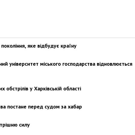
покоління, яке відбудує країну
ьний університет міського господарства відновлюється
х обстрілів у Харківській області
ва постане перед судом за хабар
утрішню силу