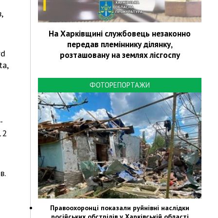
,
На Харківщині службовець незаконно
передав племіннику ділянку,
rd
розташовану на землях лісгоспу
ta,
ФОТОРЕПОРТАЖИ
-
12
в.
Правоохоронці показали руйнівні наслідки
російських обстрілів у Харківській області