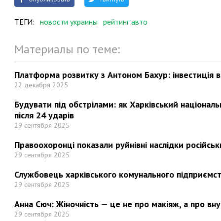
ТЕГИ:
новости украины
рейтинг авто
Материалы по теме:
Платформа розвитку з Антоном Бахур: інвестиція в 
22 декабря 2025
Будувати під обстрілами: як Харківський націонал
після 24 ударів
29 сентября 2025
Правоохоронці показали руйнівні наслідки російськи
29 сентября 2025
Службовець харківського комунального підприємст
29 сентября 2025
Анна Сюч: Жіночність — це не про макіяж, а про вн
29 сентября 2025