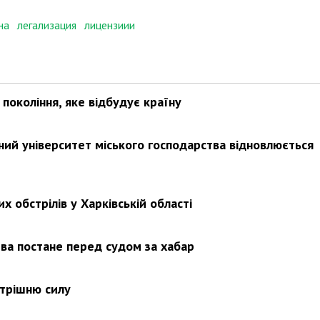
на
легализация
лицензиии
покоління, яке відбудує країну
ьний університет міського господарства відновлюється
х обстрілів у Харківській області
ва постане перед судом за хабар
утрішню силу