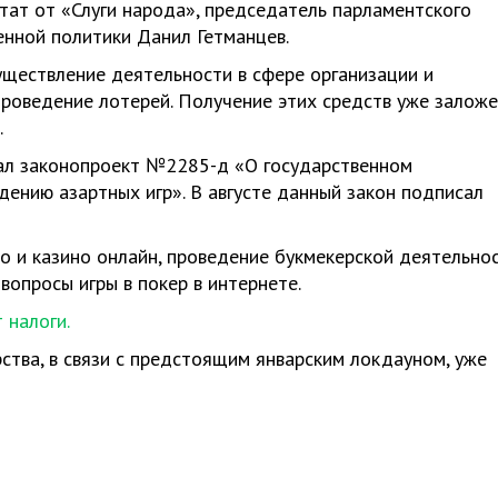
ат от «Слуги народа», председатель парламентского
енной политики Данил Гетманцев.
уществление деятельности в сфере организации и
 проведение лотерей. Получение этих средств уже заложе
.
ал законопроект №2285-д «О государственном
дению азартных игр». В августе данный закон подписал
о и казино онлайн, проведение букмекерской деятельнос
вопросы игры в покер в интернете.
 налоги.
рства, в связи с предстоящим январским локдауном, уже