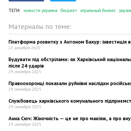
ТЕГИ:
новости украина
бюджет
игральный бизнес
украи
Материалы по теме:
Платформа розвитку з Антоном Бахур: інвестиція в 
22 декабря 2025
Будувати під обстрілами: як Харківський націонал
після 24 ударів
29 сентября 2025
Правоохоронці показали руйнівні наслідки російськи
29 сентября 2025
Службовець харківського комунального підприємст
29 сентября 2025
Анна Сюч: Жіночність — це не про макіяж, а про вн
29 сентября 2025