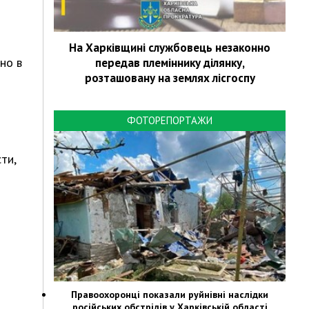
На Харківщині службовець незаконно
но в
передав племіннику ділянку,
розташовану на землях лісгоспу
ФОТОРЕПОРТАЖИ
ти,
Правоохоронці показали руйнівні наслідки
російських обстрілів у Харківській області