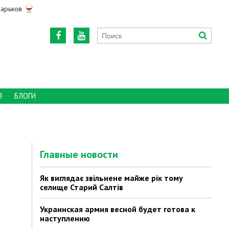
арьков
Я
БЛОГИ
Главные новости
Як виглядає звільнене майже рік тому
селище Старий Салтів
Украинская армия весной будет готова к
наступлению