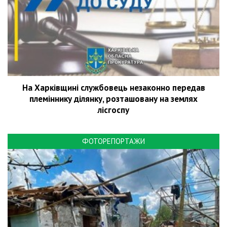
На Харківщині службовець незаконно передав
племіннику ділянку, розташовану на землях
лісгоспу
ФОТОРЕПОРТАЖИ