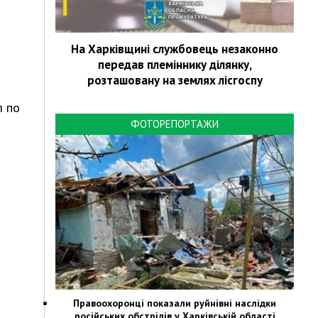
На Харківщині службовець незаконно
передав племіннику ділянку,
розташовану на землях лісгоспу
л по
ФОТОРЕПОРТАЖИ
Правоохоронці показали руйнівні наслідки
російських обстрілів у Харківській області