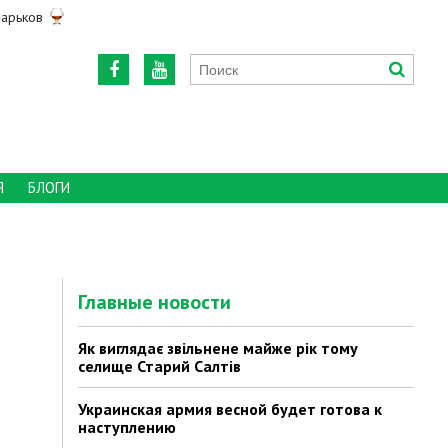
арьков
Я
БЛОГИ
Главные новости
Як виглядає звільнене майже рік тому
селище Старий Салтів
Украинская армия весной будет готова к
наступлению