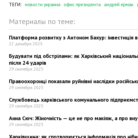
ТЕГИ:
новости украина
офис президента
андрей ермак
Материалы по теме:
Платформа розвитку з Антоном Бахур: інвестиція в 
22 декабря 2025
Будувати під обстрілами: як Харківський націонал
після 24 ударів
29 сентября 2025
Правоохоронці показали руйнівні наслідки російськи
29 сентября 2025
Службовець харківського комунального підприємст
29 сентября 2025
Анна Сюч: Жіночність — це не про макіяж, а про вн
29 сентября 2025
Харківщина: як спотворюється інформація про ніби