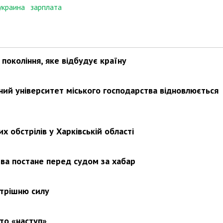
украина
зарплата
покоління, яке відбудує країну
ьний університет міського господарства відновлюється
х обстрілів у Харківській області
ва постане перед судом за хабар
утрішню силу
то «наступ»