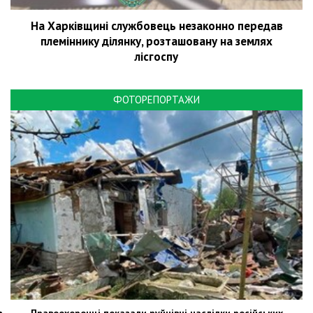
На Харківщині службовець незаконно передав
племіннику ділянку, розташовану на землях
лісгоспу
ФОТОРЕПОРТАЖИ
Правоохоронці показали руйнівні наслідки російських