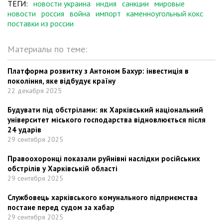
ТЕГИ:
новости украина
индия
санкции
мировые
новости
россия
война
импорт
каменноугольный кокс
поставки из россии
Материалы по теме:
Платформа розвитку з Антоном Бахур: інвестиція в
покоління, яке відбудує країну
22 декабря 2025
Будувати під обстрілами: як Харківський національний
університет міського господарства відновлюється після
24 ударів
29 сентября 2025
Правоохоронці показали руйнівні наслідки російських
обстрілів у Харківській області
29 сентября 2025
Службовець харківського комунального підприємства
постане перед судом за хабар
29 сентября 2025