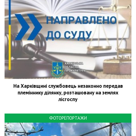
На Харківщині службовець незаконно передав
племіннику ділянку, розташовану на землях
лісгоспу
ФОТОРЕПОРТАЖИ