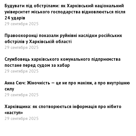
Будувати під обстрілами: як Харківський національний
університет міського господарства відновлюється після
24 ударів
29 сентября 2025
Правоохоронці показали руйнівні наслідки російських
обстрілів у Харківській області
29 сентября 2025
Службовець харківського комунального підприємства
постане перед судом за хабар
29 сентября 2025
Анна Сюч: Жіночність — це не про макіяж, а про внутрішню
силу
29 сентября 2025
Харківщина: як спотворюється інформація про нібито
«наступ»
29 сентября 2025