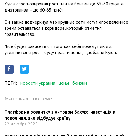
Куюн спрогнозировал рост цен на бензин до 55-60 грн/л, а
дизтоплива – до 60-65 грн/л.
Он также подчеркнул, что крупные сети могут определенное
время оставаться в коридоре, который отметил
правительство.
"Все будет зависеть от того, как себя поведут люди:
увеличится спрос – будут расти цены", – добавил Куюн.
ТЕГИ:
новости украина
цены
бензин
Материалы по теме:
Платформа розвитку з Антоном Бахур: інвестиція в
покоління, яке відбудує країну
22 декабря 2025
Будувати під обстрілами: як Харківський національний