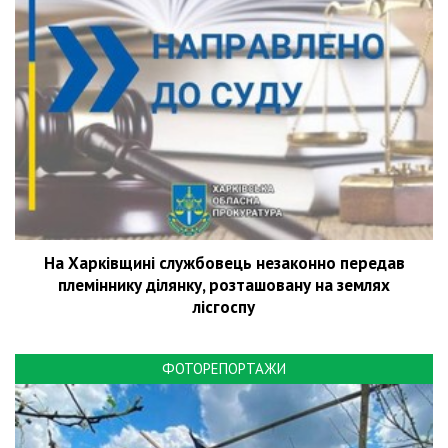
На Харківщині службовець незаконно передав
племіннику ділянку, розташовану на землях
лісгоспу
ФОТОРЕПОРТАЖИ