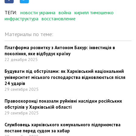
ТЕГИ:
новости украина
война
кирилл тимошенко
инфраструктура
восстановление
Материалы по теме:
Платформа розвитку з Антоном Бахур: інвестиція в
покоління, яке відбудує країну
22 декабря 2025
Будувати під обстрілами: як Харківський національний
університет міського господарства відновлюється після
24 ударів
29 сентября 2025
Правоохоронці показали руйнівні наслідки російських
обстрілів у Харківській області
29 сентября 2025
Службовець харківського комунального підприємства
постане перед судом за хабар