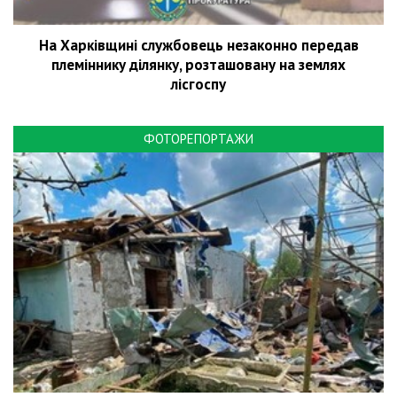
На Харківщині службовець незаконно передав
племіннику ділянку, розташовану на землях
лісгоспу
ФОТОРЕПОРТАЖИ