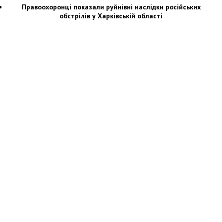
Правоохоронці показали руйнівні наслідки російських
обстрілів у Харківській області
Новости Украины: события, политика, экономика, общество, в мире
© Dozor.UA
© 2006—2022 Медиагруппа «Дозоры»