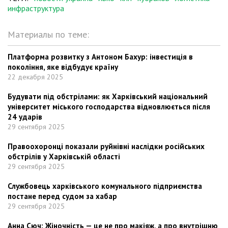
инфраструктура
Материалы по теме:
Платформа розвитку з Антоном Бахур: інвестиція в
покоління, яке відбудує країну
22 декабря 2025
Будувати під обстрілами: як Харківський національний
університет міського господарства відновлюється після
24 ударів
29 сентября 2025
Правоохоронці показали руйнівні наслідки російських
обстрілів у Харківській області
29 сентября 2025
Службовець харківського комунального підприємства
постане перед судом за хабар
29 сентября 2025
Анна Сюч: Жіночність — це не про макіяж, а про внутрішню