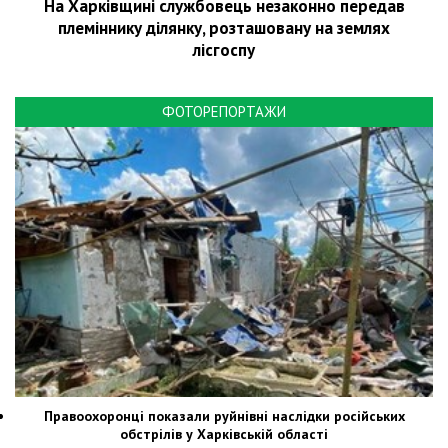
На Харківщині службовець незаконно передав
племіннику ділянку, розташовану на землях
лісгоспу
ФОТОРЕПОРТАЖИ
Правоохоронці показали руйнівні наслідки російських
обстрілів у Харківській області