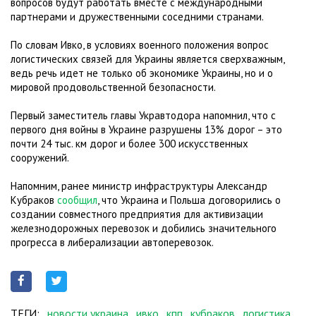
вопросов будут работать вместе с международными
партнерами и дружественными соседними странами.
По словам Ивко, в условиях военного положения вопрос
логистических связей для Украины является сверхважным,
ведь речь идет не только об экономике Украины, но и о
мировой продовольственной безопасности.
Первый заместитель главы Укравтодора напомнил, что с
первого дня войны в Украине разрушены 13% дорог – это
почти 24 тыс. км дорог и более 300 искусственных
сооружений.
Напомним, ранее министр инфраструктуры Александр
Кубраков
сообщил
, что Украина и Польша договорились о
создании совместного предприятия для активизации
железнодорожных перевозок и добились значительного
прогресса в либерализации автоперевозок.
ТЕГИ:
новости украина
ивко
кпп
кубраков
логистика