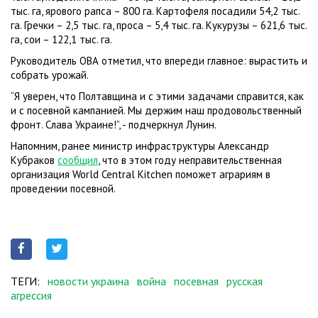
тыс. га, ярового рапса – 800 га. Картофеля посадили 54,2 тыс.
га. Гречки – 2,5 тыс. га, проса – 5,4 тыс. га. Кукурузы – 621,6 тыс.
га, сои – 122,1 тыс. га.
Руководитель ОВА отметил, что впереди главное: вырастить и
собрать урожай.
“Я уверен, что Полтавщина и с этими задачами справится, как
и с посевной кампанией. Мы держим наш продовольственный
фронт. Слава Украине!”, - подчеркнул Лунин.
Напомним, ранее министр инфраструктуры Александр
Кубраков
сообщил
, что в этом году неправительственная
организация World Central Kitchen поможет аграриям в
проведении посевной.
ТЕГИ:
новости украина
война
посевная
русская
агрессия