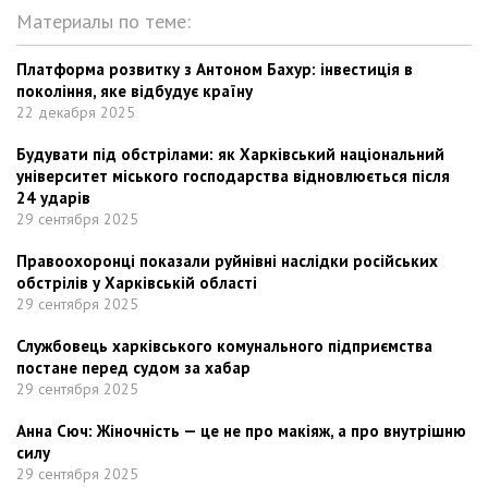
Материалы по теме:
Платформа розвитку з Антоном Бахур: інвестиція в
покоління, яке відбудує країну
22 декабря 2025
Будувати під обстрілами: як Харківський національний
університет міського господарства відновлюється після
24 ударів
29 сентября 2025
Правоохоронці показали руйнівні наслідки російських
обстрілів у Харківській області
29 сентября 2025
Службовець харківського комунального підприємства
постане перед судом за хабар
29 сентября 2025
Анна Сюч: Жіночність — це не про макіяж, а про внутрішню
силу
29 сентября 2025