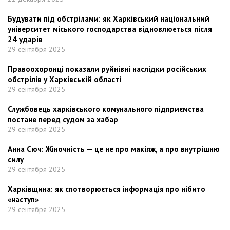
Будувати під обстрілами: як Харківський національний
університет міського господарства відновлюється після
24 ударів
29 сентября 2025
Правоохоронці показали руйнівні наслідки російських
обстрілів у Харківській області
29 сентября 2025
Службовець харківського комунального підприємства
постане перед судом за хабар
29 сентября 2025
Анна Сюч: Жіночність — це не про макіяж, а про внутрішню
силу
29 сентября 2025
Харківщина: як спотворюється інформація про нібито
«наступ»
29 сентября 2025