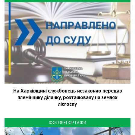
На Харківщині службовець незаконно передав
племіннику ділянку, розташовану на землях
лісгоспу
ФОТОРЕПОРТАЖИ