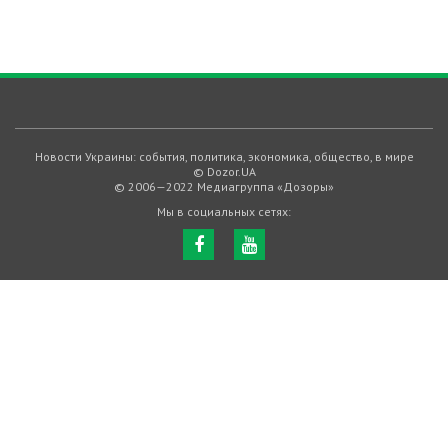
Новости Украины: события, политика, экономика, общество, в мире
© Dozor.UA
© 2006—2022 Медиагруппа «Дозоры»
Мы в социальных сетях: