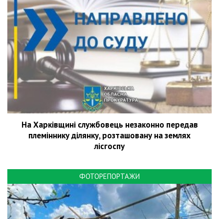
На Харківщині службовець незаконно передав
племіннику ділянку, розташовану на землях
лісгоспу
ФОТОРЕПОРТАЖИ