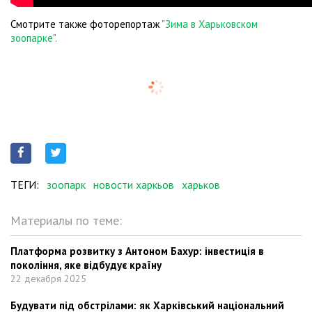
Смотрите также фоторепортаж
"Зима в Харьковском
зоопарке".
ТЕГИ:
зоопарк
новости харкьов
харьков
Материалы по теме:
Платформа розвитку з Антоном Бахур: інвестиція в
покоління, яке відбудує країну
22 декабря 2025
Будувати під обстрілами: як Харківський національний