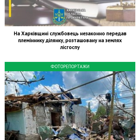
На Харківщині службовець незаконно передав
племіннику ділянку, розташовану на землях
лісгоспу
ФОТОРЕПОРТАЖИ