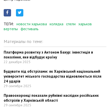
ТЕГИ:
новости харькова
колядка
спели
харьков
вертепы
фестиваль
Материалы по теме:
Платформа розвитку з Антоном Бахур: інвестиція в
покоління, яке відбудує країну
22 декабря 2025
Будувати під обстрілами: як Харківський національний
університет міського господарства відновлюється після
24 ударів
29 сентября 2025
Правоохоронці показали руйнівні наслідки російських
обстрілів у Харківській області
29 сентября 2025