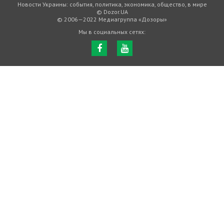
Новости Украины: события, политика, экономика, общество, в мире
© Dozor.UA
© 2006—2022 Медиагруппа «Дозоры»
Мы в социальных сетях: