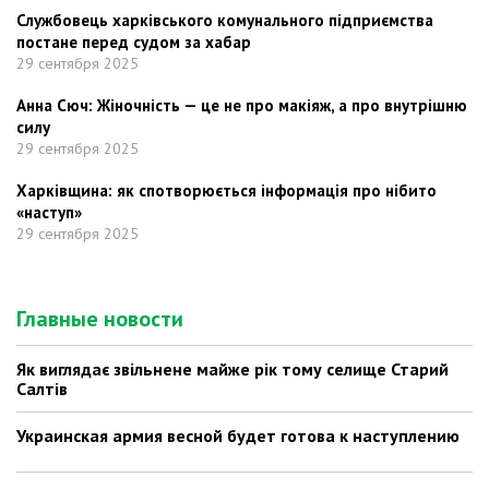
Службовець харківського комунального підприємства
постане перед судом за хабар
29 сентября 2025
Анна Сюч: Жіночність — це не про макіяж, а про внутрішню
силу
29 сентября 2025
Харківщина: як спотворюється інформація про нібито
«наступ»
29 сентября 2025
Главные новости
Як виглядає звільнене майже рік тому селище Старий
Салтів
Украинская армия весной будет готова к наступлению