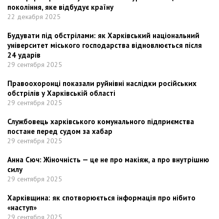
покоління, яке відбудує країну
22 декабря 2025
Будувати під обстрілами: як Харківський національний
університет міського господарства відновлюється після
24 ударів
29 сентября 2025
Правоохоронці показали руйнівні наслідки російських
обстрілів у Харківській області
29 сентября 2025
Службовець харківського комунального підприємства
постане перед судом за хабар
29 сентября 2025
Анна Сюч: Жіночність — це не про макіяж, а про внутрішню
силу
29 сентября 2025
Харківщина: як спотворюється інформація про нібито
«наступ»
29 сентября 2025