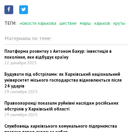
ТЕГИ:
новости харькова
шествие
марш
харьков
круты
Материалы по теме:
Платформа розвитку з Антоном Бахур: інвестиція в
покоління, яке відбудує країну
22 декабря 2025
Будувати під обстрілами: як Харківський національний
університет міського господарства відновлюється після
24 ударів
29 сентября 2025
Правоохоронці показали руйнівні наслідки російських
обстрілів у Харківській області
29 сентября 2025
Службовець харківського комунального підприємства
постане перед судом за хабар