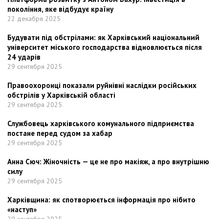
покоління, яке відбудує країну
22 декабря 2025
Будувати під обстрілами: як Харківський національний
університет міського господарства відновлюється після
24 ударів
29 сентября 2025
Правоохоронці показали руйнівні наслідки російських
обстрілів у Харківській області
29 сентября 2025
Службовець харківського комунального підприємства
постане перед судом за хабар
29 сентября 2025
Анна Сюч: Жіночність — це не про макіяж, а про внутрішню
силу
29 сентября 2025
Харківщина: як спотворюється інформація про нібито
«наступ»