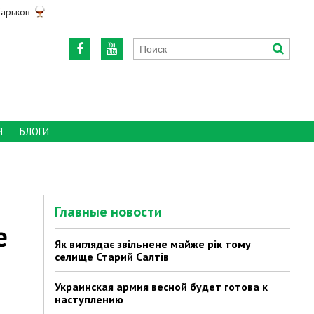
арьков
Я
БЛОГИ
Главные новости
е
Як виглядає звільнене майже рік тому
селище Старий Салтів
Украинская армия весной будет готова к
наступлению