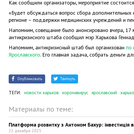
Как сообщили организаторы, мероприятие состоится в 
«Будет обсуждаться вопрос сбора дополнительных 
регионе – поддержки медицинских учреждений и пенс
Напомним, совещание было анонсировано вчера, 17 м
антикризисного штаба сообщил мэр Харькова Геннади
Напомним, антикризисный штаб был организован
по 
Ярославского
. Его главная задача, собрать деньги д
Опубликовать
Твитнуть
ТЕГИ:
новости харьков
коронавирус
ярославский
харьк
Материалы по теме:
Платформа розвитку з Антоном Бахур: інвестиція в 
22 декабря 2025