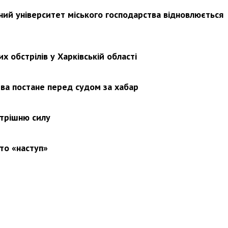
ьний університет міського господарства відновлюється
х обстрілів у Харківській області
ва постане перед судом за хабар
утрішню силу
то «наступ»