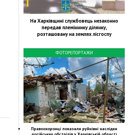
На Харківщині службовець незаконно
передав племіннику ділянку,
розташовану на землях лісгоспу
ФОТОРЕПОРТАЖИ
Правоохоронці показали руйнівні наслідки
російських обстрілів у Харківській області