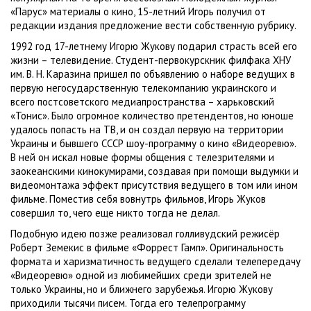
«Парус» материалы о кино, 15-летний Игорь получил от
редакции издания предложение вести собственную рубрику.
1992 год 17-летнему Игорю Жукову подарил страсть всей его
жизни – телевидение. Студент-первокурскник филфака ХНУ
им. В. Н. Каразина пришел по объявлению о наборе ведущих в
первую негосударственную телекомпанию украинского и
всего постсоветского медиапространства – харьковский
«Тонис». Было огромное количество претендентов, но юноше
удалось попасть на ТВ, и он создал первую на территории
Украины и бывшего СССР шоу-программу о кино «Видеоревю».
В ней он искал новые формы общения с телезрителями и
заокеанскими кинокумирами, создавая при помощи выдумки и
видеомонтажа эффект присутствия ведущего в том или ином
фильме. Поместив себя вовнутрь фильмов, Игорь Жуков
совершил то, чего еще никто тогда не делал.
Подобную идею позже реализовал голливудский режисёр
Роберт Земекис в фильме «Форрест Гамп». Оригинальность
формата и харизматичность ведущего сделали телепередачу
«Видеоревю» одной из любимейших среди зрителей не
только Украины, но и ближнего зарубежья. Игорю Жукову
приходили тысячи писем. Тогда его телепрограмму