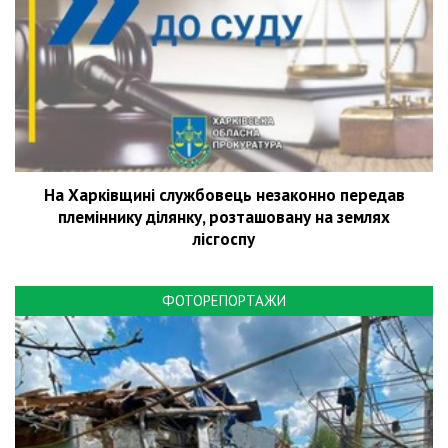
На Харківщині службовець незаконно передав
племіннику ділянку, розташовану на землях
лісгоспу
ФОТОРЕПОРТАЖИ