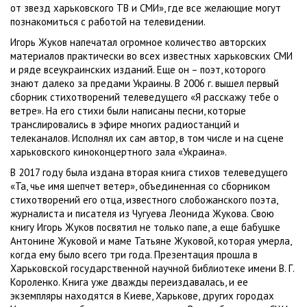
от звезд харьковского ТВ и СМИ», где все желающие могут
познакомиться с работой на телевидении.
Игорь Жуков напечатал огромное количество авторских
материалов практически во всех известных харьковских СМИ
и ряде всеукраинских изданий. Еще он – поэт, которого
знают далеко за предами Украины. В 2006 г. вышел первый
сборник стихотворений телеведущего «Я расскажу тебе о
ветре». На его стихи были написаны песни, которые
транслировались в эфире многих радиостанций и
телеканалов. Исполнял их сам автор, в том числе и на сцене
харьковского киноконцертного зала «Украина».
В 2017 году была издана вторая книга стихов телеведущего
«Та, чье имя шепчет ветер», объединенная со сборником
стихотворений его отца, известного слобожанского поэта,
журналиста и писателя из Чугуева Леонида Жукова. Свою
книгу Игорь Жуков посвятил не только папе, а еще бабушке
Антонине Жуковой и маме Татьяне Жуковой, которая умерла,
когда ему было всего три года. Презентация прошла в
Харьковской государственной научной библиотеке имени В. Г.
Короленко. Книга уже дважды переиздавалась, и ее
экземпляры находятся в Киеве, Харькове, других городах