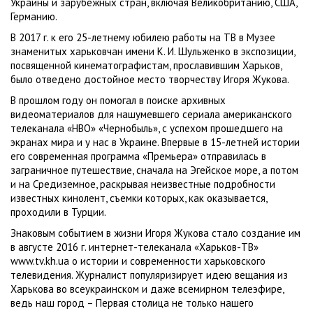
Украины и зарубежных стран, включая Великобританию, США,
Германию.
В 2017 г. к его 25-летнему юбилею работы на ТВ в Музее
знаменитых харьковчан имени К. И. Шульженко в экспозиции,
посвященной кинематографистам, прославившим Харьков,
было отведено достойное место творчеству Игоря Жукова.
В прошлом году он помогал в поиске архивных
видеоматериалов для нашумевшего сериала американского
телеканала «HBO» «Чернобыль», с успехом прошедшего на
экранах мира и у нас в Украине. Впервые в 15-летней истории
его современная программа «Премьера» отправилась в
заграничное путешествие, сначала на Эгейское море, а потом
и на Средиземное, раскрывая неизвестные подробности
известных кинолент, съемки которых, как оказывается,
проходили в Турции.
Знаковым событием в жизни Игоря Жукова стало создание им
в августе 2016 г. интернет-телеканала «Харьков-ТВ»
www.tv.kh.ua о истории и современности харьковского
телевидения. Журналист популяризирует идею вещания из
Харькова во всеукраинском и даже всемирном телеэфире,
ведь наш город – Первая столица не только нашего