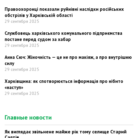
Правоохоронці показали руйнівні наслідки російських
обстрілів у Харківській області
29 сентября 2025
Службовець харківського комунального підприємства
постане перед судом за хабар
29 сентября 2025
Анна Сюч: Жіночність — це не про макіяж, а про внутрішню
силу
29 сентября 2025
Харківщина: як спотворюється інформація про нібито
«наступ»
29 сентября 2025
Главные новости
Як виглядає звільнене майже рік тому селище Старий
Салтів